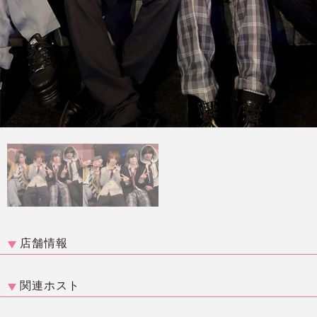
店舗情報
関連ホスト