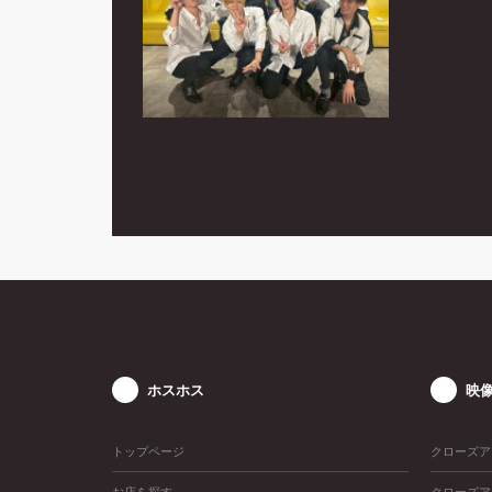
ホスホス
映
トップページ
クローズア