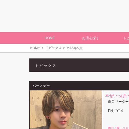
HOME
お店を探す
ト
HOME
トピックス
2025年5月
トピックス
バースデー
幸せいっぱい
雨音リーダー
PN／Y.14
岡山／岡山ホス