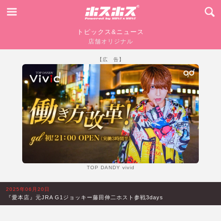
トピックス&ニュース
店舗オリジナル
【広 告】
TOP DANDY vivid
2025年06月20日
『愛本店』元JRA G1ジョッキー藤田伸二ホスト参戦3days