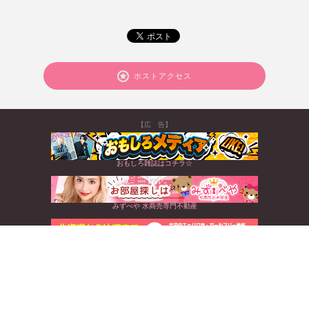
ホストアクセス
【広 告】
おもしろ雑誌はコチラ☆
みずべや 水商売専門不動産
北海道から沖縄まで☆全国のキャバクラ情報満載
すぐに使えるお得なクーポンGET