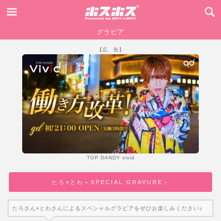
グラビア
【広 告】
TOP DANDY vivid
たろ×とわ～SPECIAL GRAVURE～
たろさん×とわさんによるスペシャルグラビアをぜひお楽しみください♪