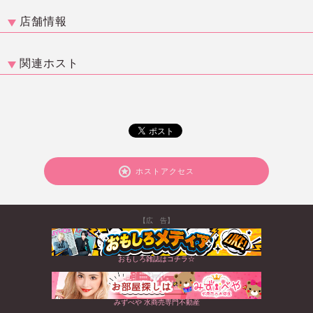
店舗情報
関連ホスト
ホストアクセス
【広 告】
おもしろ雑誌はコチラ☆
みずべや 水商売専門不動産