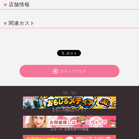
店舗情報
関連ホスト
ホストアクセス
【広 告】
おもしろ雑誌はコチラ☆
みずべや 水商売専門不動産