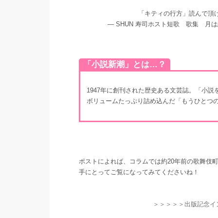
「キティの行方」読んで頂け
— SHUN 寿司ホスト短歌 歌集 月は綺麗
「小説新潮」とは…？
1947年に創刊された歴史ある文芸誌。「小
ボリュームたっぷり詰め込んだ「もうひとつの
ポストによれば、コラムでは約20年前の歌舞伎
手にとってご覧になってみてくださいね！
＞＞＞＞＞出版記念イ