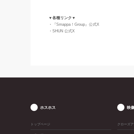
▼各種リンク▼
・
『Smappa！Group』公式X
・
SHUN 公式X
ホスホス
映
トップページ
クローズア