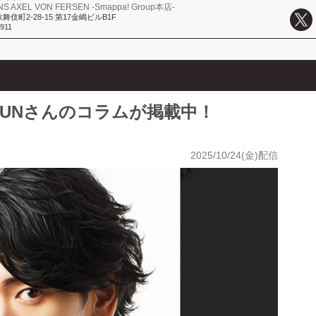
S AXEL VON FERSEN -Smappa! Group本店-
伎町2-28-15 第17金嶋ビルB1F
2911
SHUNさんのコラムが掲載中！
2025/10/24(金)配信