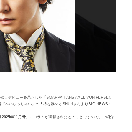
で歌人デビューを果たした『
SMAPPA!HANS AXEL VON FERSEN -
店『
へいらっしゃい
』の大将を務める
SHUN
さんよりBIG NEWS！
2025年11月号」
にコラムが掲載されたとのことですので、ご紹介