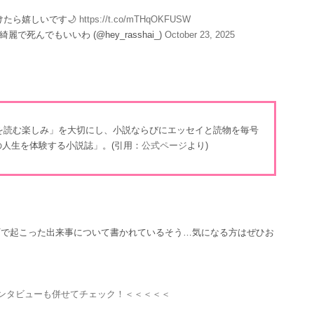
たら嬉しいです🌙
https://t.co/mTHqOKFUSW
で死んでもいいわ (@hey_rasshai_)
October 23, 2025
説を読む楽しみ」を大切にし、小説ならびにエッセイと読物を毎号
人生を体験する小説誌」。(引用：
公式ページ
より)
町で起こった出来事について書かれているそう…気になる方はぜひお
ンタビューも併せてチェック！＜＜＜＜＜