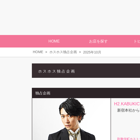
HOME
お店を探す
ト
HOME
ホスホス独占企画
2025年10月
ホスホス独占企画
独占企画
H2.KABUKI
新宿本社から
歌舞伎町ホスト