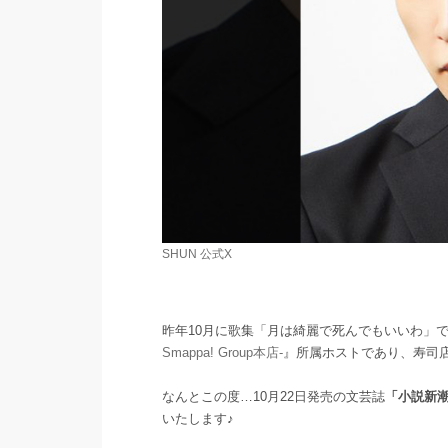
SHUN 公式X
昨年10月に歌集「月は綺麗で死んでもいいわ」
Smappa! Group本店-
』所属ホストであり、寿司
なんとこの度…10月22日発売の文芸誌
「小説新潮 
いたします♪