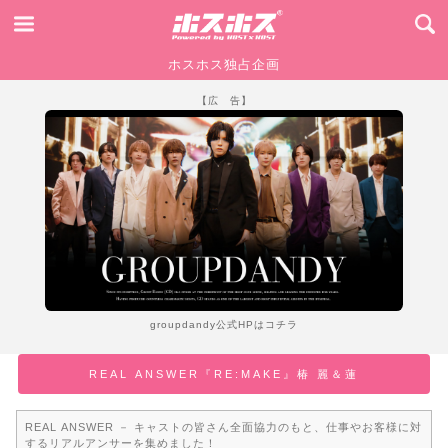
ホスホス独占企画
【広 告】
groupdandy公式HPはコチラ
REAL ANSWER『RE:MAKE』椿 麗＆蓮
REAL ANSWER － キャストの皆さん全面協力のもと、仕事やお客様に対
するリアルアンサーを集めました！