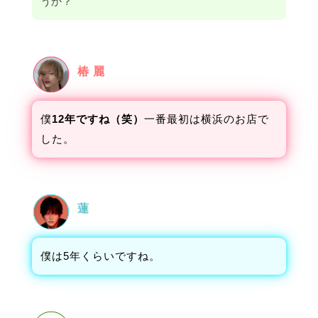
うか？
椿 麗
僕
12年ですね（笑）
一番最初は横浜のお店で
した。
蓮
僕は5年くらいですね。