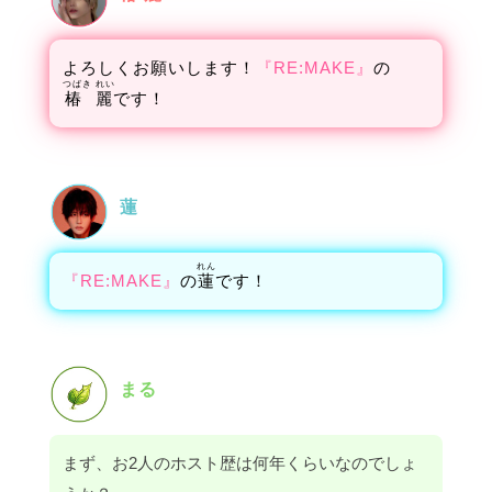
よろしくお願いします！
『RE:MAKE』
の
つばき れい
椿 麗
です！
蓮
れん
『RE:MAKE』
の
蓮
です！
まる
まず、お2人のホスト歴は何年くらいなのでしょ