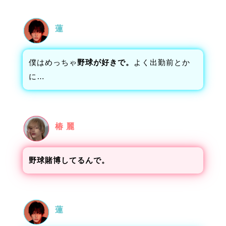
蓮
僕はめっちゃ
野球が好きで。
よく出勤前とか
に…
椿 麗
野球賭博してるんで。
蓮