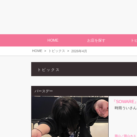
HOME
お店を探す
ト
HOME
トピックス
2026年4月
トピックス
バースデー
『SOWAR
時雨ういさん
岡山／岡山ホス