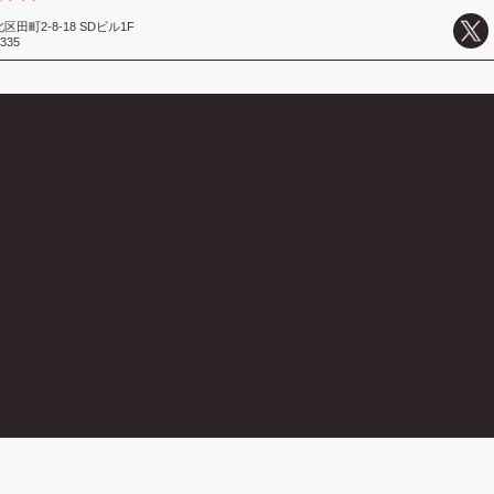
田町2-8-18 SDビル1F
3335