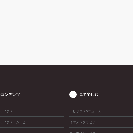
像コンテンツ
見て楽しむ
ップホスト
トピックス&ニュース
ップホストムービー
イケメングラビア