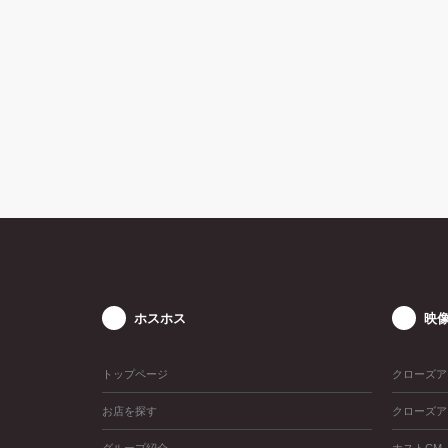
ホスホス
映
トップページ
クローズア
お店を探す
クローズア