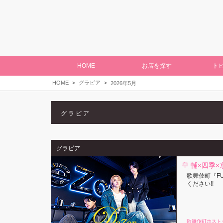
HOME
お店を探す
ト
HOME
グラビア
2026年5月
グラビア
グラビア
皇 輔×四季×京
歌舞伎町『FU
ください!!
歌舞伎町ホスト