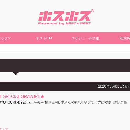
ピックス
ホストCM
スケジュール情報
初回
2026年5月01日(金)
 SPECIAL GRAVURE★
YUTSUKI -DeZon-』から皇 輔さん×四季さん×京さんがグラビアに登場!!ぜひご覧
クラブ