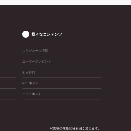
様々なコンテンツ
スケジュール情報
ユーザープレゼント
初回特典
No.1ホスト
ニューホスト
写真等の無断転移を固く禁じます。