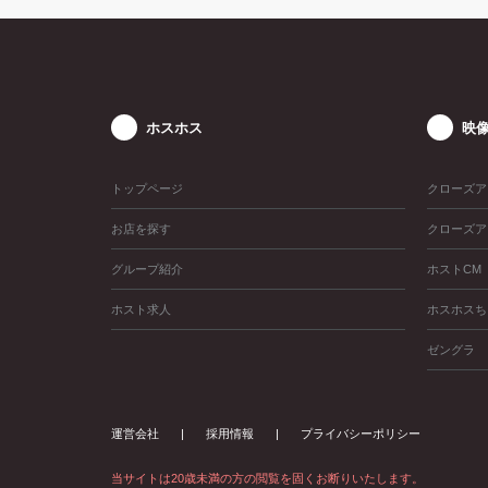
ホスホス
映
トップページ
クローズア
お店を探す
クローズア
グループ紹介
ホストCM
ホスト求人
ホスホスち
ゼングラ
運営会社
採用情報
プライバシーポリシー
当サイトは20歳未満の方の閲覧を固くお断りいたします。