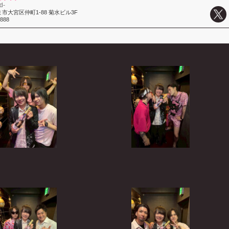
d-
市大宮区仲町1-88 菊水ビル3F
4888