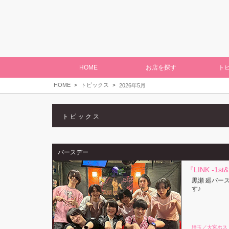
HOME
お店を探す
ト
HOME
トピックス
2026年5月
トピックス
バースデー
『LINK -1
黒瀬 廻バー
す♪
埼玉／大宮ホス