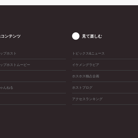
像コンテンツ
見て楽しむ
ップホスト
トピックス&ニュース
ップホストムービー
イケメングラビア
ホスホス独占企画
ゃんねる
ホストブログ
アクセスランキング