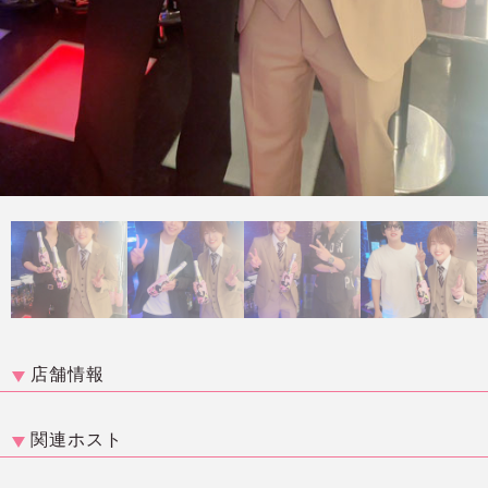
店舗情報
関連ホスト