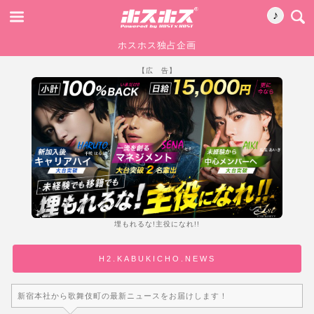
♪
ホスホス独占企画
【広 告】
埋もれるな!主役になれ!!
H2.KABUKICHO.NEWS
新宿本社から歌舞伎町の最新ニュースをお届けします！