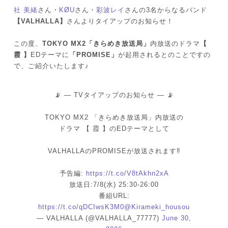
社 美緒
さん・
KØU
さん・
彩波レイ
さんの3名からなるバンド
【VALHALLA】
さんよりタイアップのお知らせ！
この度、
TOKYO MX2「きらめき放送局」
内放送のドラマ
【
霞 】
EDテーマに
「PROMISE」
が起用されるとのことですの
で、ご紹介いたします♪
📡 — TVタイアップのお知らせ — 📡
TOKYO MX2 「きらめき放送局」内放送の
ドラマ 【 霞 】のEDテーマとして
VALHALLAのPROMISEが放送されます‼️
予告編:
https://t.co/V8tAkhn2xA
放送日:7/8(水) 25:30-26:00
番組URL:
https://t.co/qDCIwsK3M0
@Kirameki_housou
— VALHALLA (@VALHALLA_77777)
June 30,