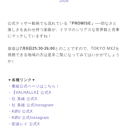
2026
公式ティザー動画でも流れている
「PROMISE」
──切なさと
激しさをあわせ持つ楽曲が、ドラマのシリアスな世界観と見事
にマッチしていますね！
放送は
7月8日25:30-26:00
とのことですので、TOKYO MX2を
視聴できる地域の方は是非ご覧になってみてはいかがでしょう
か♪
▼各種リンク▼
・
番組公式ページはこちら！
・
【VALHALLA】公式X
・
社 美緒 公式X
・
社 美緒 公式Instagram
・
KØU 公式X
・
KØU 公式Instagram
・
彩波レイ 公式X