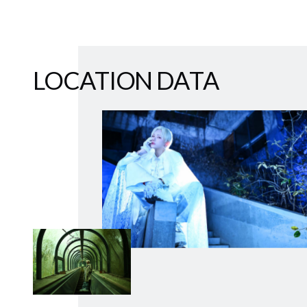
L
O
C
A
T
I
O
N
D
A
T
A