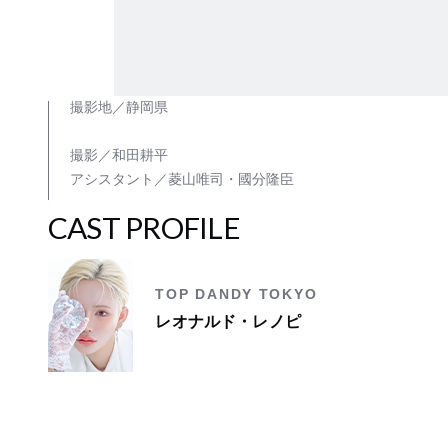
撮影地／静岡県
撮影／和田耕平
アシスタント／菱山唯司・國分隆臣
C
A
S
T
P
R
O
F
I
L
E
TOP DANDY TOKYO
レオナルド・レノピ