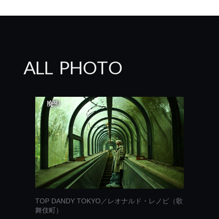
A
L
L
P
H
O
T
O
TOP DANDY TOKYO／レオナルド・レノピ（歌
舞伎町）