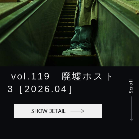
v
o
l
.
1
1
9
廃
墟
ホ
ス
ト
Scroll
3
［
2
0
2
6
.
0
4
］
SHOW DETAIL