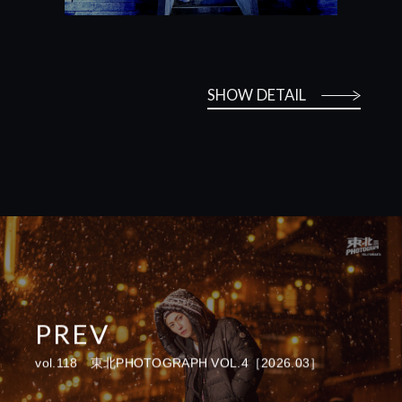
SHOW DETAIL
PREV
vol.118 東北PHOTOGRAPH VOL.4［2026.03］