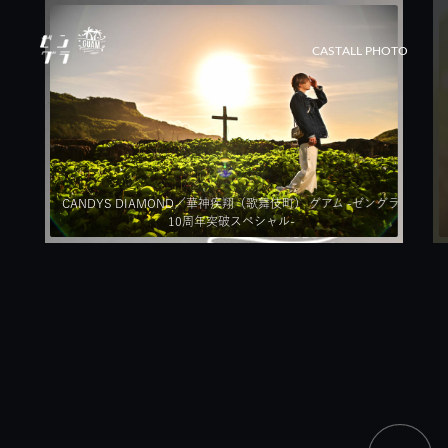
CAST
ALL PHOTO
CANDYS DIAMOND／華神疾翔（歌舞伎町） グアム -ゼングラ
10周年突破スペシャル-