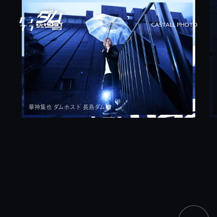
CAST
ALL PHOTO
華神集也 ダムホスト 長島ダム編