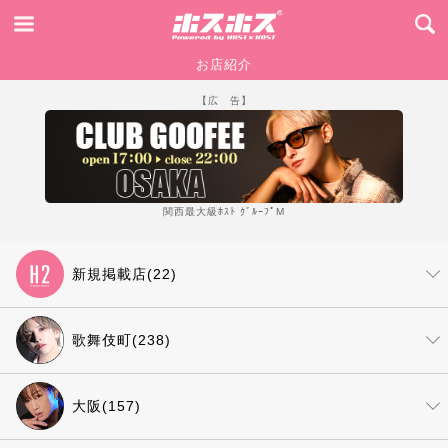
お店紹介
【広 告】
関西最大級ﾎｽﾄ ｸﾞﾙｰﾌﾟM
新規掲載店(22)
歌舞伎町(238)
大阪(157)