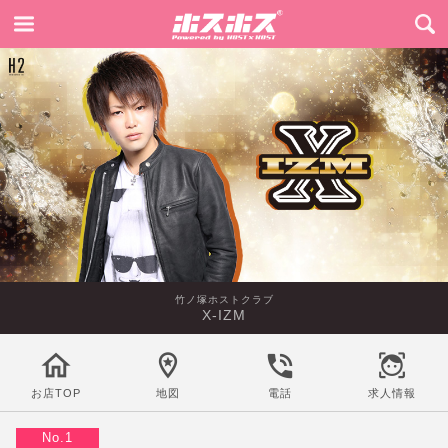
竹ノ塚ホストクラブ
X-IZM
お店TOP
地図
電話
求人情報
No.1