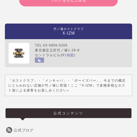
ブログをぜんぶ見る
竹ノ塚ホストクラブ
X-IZM
TEL:03-5856-5205
東京都足立区竹ノ塚1-29-8
セントラルビル2F(
地図
)
「ホストクラブ」・「メンキャバ」・「ボーイズバー」、今までの概念
にとらわれない店舗が竹ノ塚に登場！ここ『X-IZM』で多種多様なホス
ト達による接客をお楽しみください♪
公式コンテンツ
公式ブログ