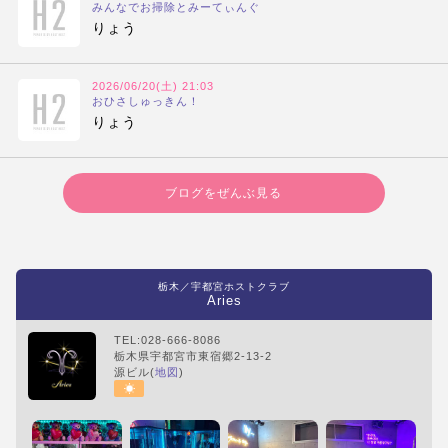
みんなでお掃除とみーてぃんぐ
りょう
2026/06/20(土) 21:03
おひさしゅっきん！
りょう
ブログをぜんぶ見る
栃木／宇都宮ホストクラブ
Aries
TEL:028-666-8086
栃木県宇都宮市東宿郷2-13-2
源ビル(
地図
)