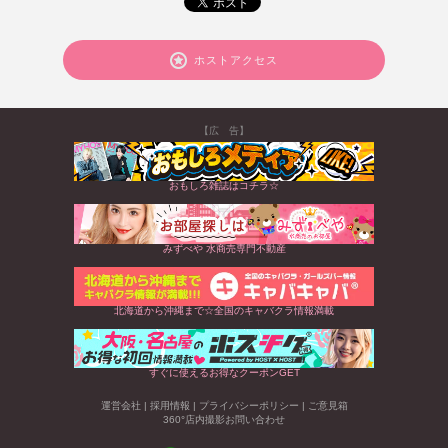
ホストアクセス
【広 告】
おもしろ雑誌はコチラ☆
みずべや 水商売専門不動産
北海道から沖縄まで☆全国のキャバクラ情報満載
すぐに使えるお得なクーポンGET
運営会社
|
採用情報
|
プライバシーポリシー
|
ご意見箱
360°店内撮影お問い合わせ