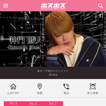
栃木／宇都宮ホストクラブ
Aries
お店TOP
地図
電話
求人情報
No.1
No.2
No.3