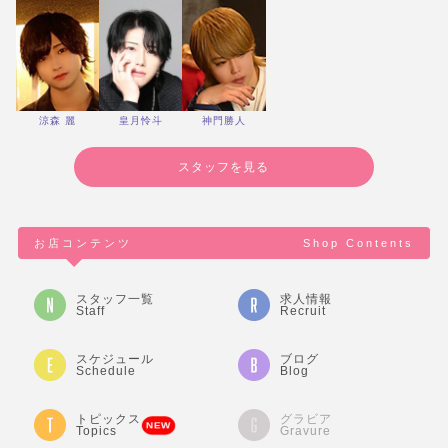
涼森 麗
皇月怜斗
神門勝人
スタッフを見る
お店コンテンツ
Shop Contents
スタッフ一覧
求人情報
Staff
Recruit
スケジュール
ブログ
Schedule
Blog
トピックス
グラビア
NEW
Topics
Gravure