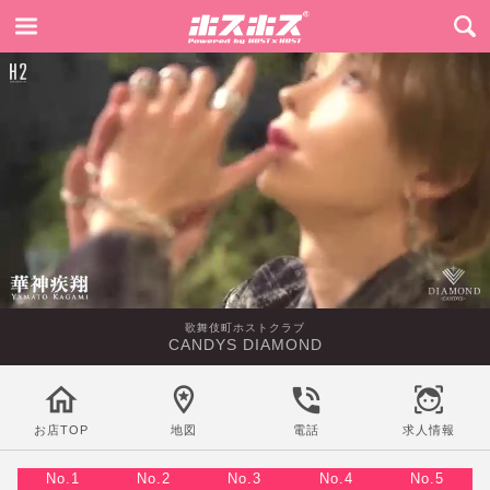
歌舞伎町ホストクラブ
CANDYS DIAMOND
お店TOP
地図
電話
求人情報
No.1
No.2
No.3
No.4
No.5