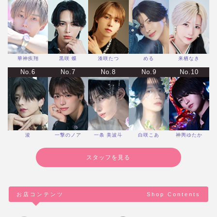
華神疾翔
黒咲 蝶
湊咲たつ
める
来栖なき
No.6
No.7
No.8
No.9
No.10
浚
一撃のノア
一条 美波斗
白咲こあ
神輿ゆたか
スタッフを見る
お店コンテンツ
Shop Contents