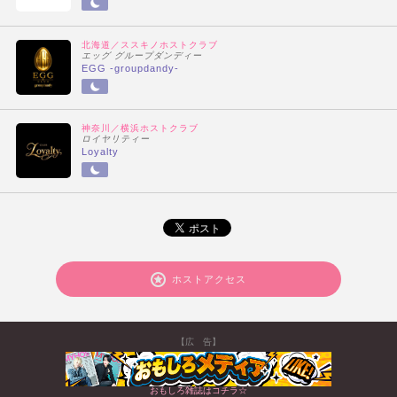
北海道／ススキノホストクラブ
エッグ グループダンディー
EGG -groupdandy-
神奈川／横浜ホストクラブ
ロイヤリティー
Loyalty
ホストアクセス
【広 告】
おもしろ雑誌はコチラ☆