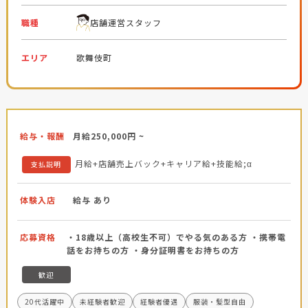
職種
店舗運営スタッフ
エリア
歌舞伎町
給与・報酬
月給250,000円 ~
月給+店舗売上バック+キャリア給+技能給;α
支払説明
体験入店
給与 あり
応募資格
・18歳以上（高校生不可）でやる気のある方 ・携帯電
話をお持ちの方 ・身分証明書をお持ちの方
歓迎
20代活躍中
未経験者歓迎
経験者優遇
服装・髪型自由