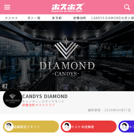
TOP
お店からのメッセージ
募集要項
よくある質問
採用プロセス
ホスホス
求人一覧
東京都
歌舞伎町
CANDYS DIAMONDの求人
CANDYS DIAMOND
キャンディーズダイヤモンド
歌舞伎町ホストクラブ
最終更新：2026年04月07日
店舗運営スタッフ
ホスト未経験者
ホ