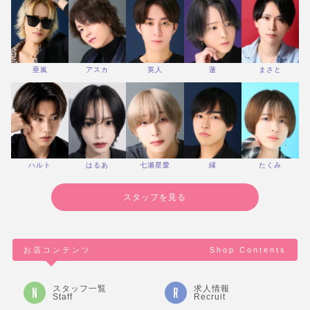
亜嵐
アスカ
英人
蓮
まさと
ハルト
はるあ
七瀬星愛
縁
たくみ
スタッフを見る
お店コンテンツ
Shop Contents
スタッフ一覧
求人情報
Staff
Recruit