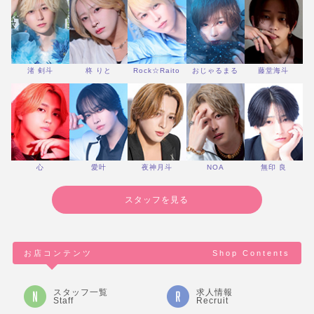
渚 剣斗
柊 りと
Rock☆Raito
おじゃるまる
藤堂海斗
心
愛叶
夜神月斗
NOA
無印 良
スタッフを見る
お店コンテンツ
Shop Contents
スタッフ一覧
求人情報
Staff
Recruit