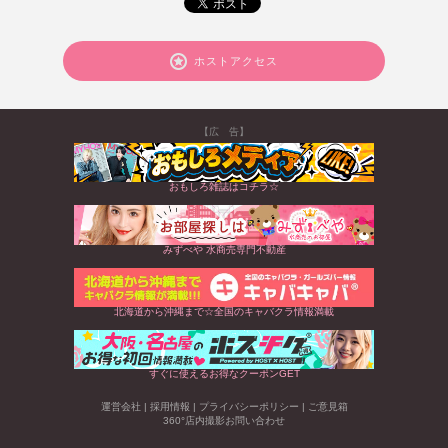
ホストアクセス
【広 告】
おもしろ雑誌はコチラ☆
みずべや 水商売専門不動産
北海道から沖縄まで☆全国のキャバクラ情報満載
すぐに使えるお得なクーポンGET
運営会社
|
採用情報
|
プライバシーポリシー
|
ご意見箱
360°店内撮影お問い合わせ