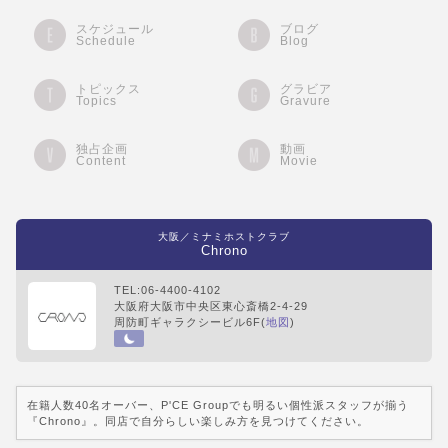
スケジュール
ブログ
Schedule
Blog
トピックス
グラビア
Topics
Gravure
独占企画
動画
Content
Movie
大阪／ミナミホストクラブ
Chrono
TEL:06-4400-4102
大阪府大阪市中央区東心斎橋2-4-29
周防町ギャラクシービル6F(
地図
)
在籍人数40名オーバー、P'CE Groupでも明るい個性派スタッフが揃う
『Chrono』。同店で自分らしい楽しみ方を見つけてください。