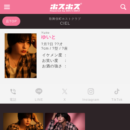
歌舞伎町ホストクラブ
店TOP
CIEL
Yuito
ゆいと
?月?日 ??才
?cm / ?型 / ?座
イケメン度
：
お笑い度
：
お酒の強さ
：
電話
LINE
X
Instagram
TikTok