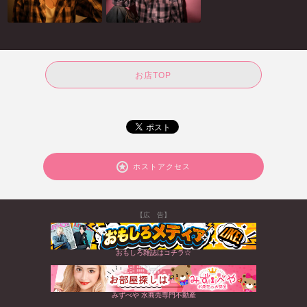
お店TOP
ホストアクセス
【広 告】
おもしろ雑誌はコチラ☆
みずべや 水商売専門不動産