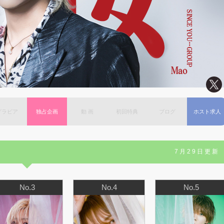
グラビア
独占企画
動 画
初回特典
ブログ
ホスト求人
7月29日更新
No.3
No.4
No.5