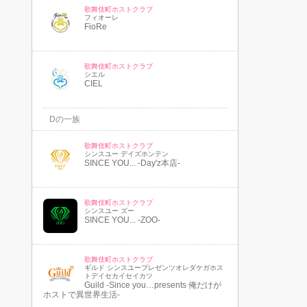
歌舞伎町ホストクラブ
フィオーレ
FioRe
歌舞伎町ホストクラブ
シエル
CIEL
Dの一族
歌舞伎町ホストクラブ
シンスユー デイズホンテン
SINCE YOU... -Day'z本店-
歌舞伎町ホストクラブ
シンスユー ズー
SINCE YOU... -ZOO-
歌舞伎町ホストクラブ
ギルド シンスユープレゼンツオレダケガホス
トデイセカイセイカツ
Guild -Since you…presents 俺だけが
ホストで異世界生活-