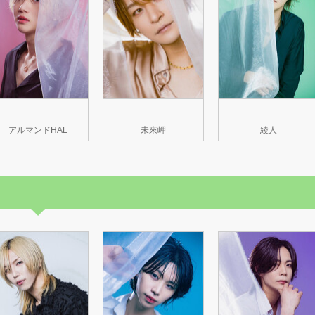
アルマンドHAL
未來岬
綾人