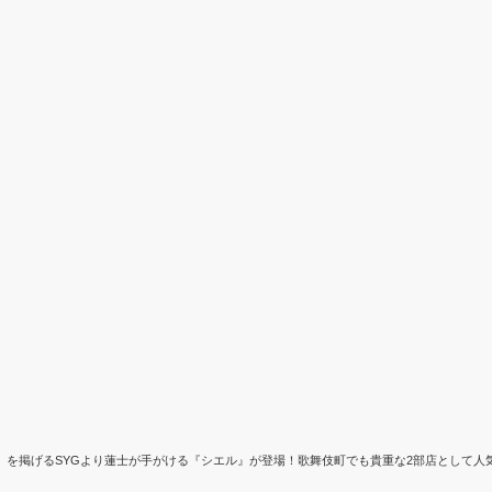
しさ日本一」を掲げるSYGより蓮士が手がける『シエル』が登場！歌舞伎町でも貴重な2部店とし