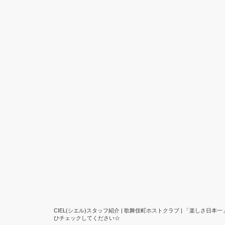
CIEL(シエル)スタッフ紹介 | 歌舞伎町ホストクラブ | 「楽
ひチェックしてください☆