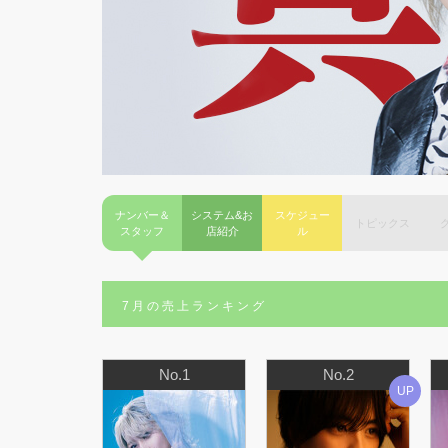
ナンバー＆
システム&お
スケジュー
トピックス
スタッフ
店紹介
ル
7月の売上ランキング
No.1
No.2
UP