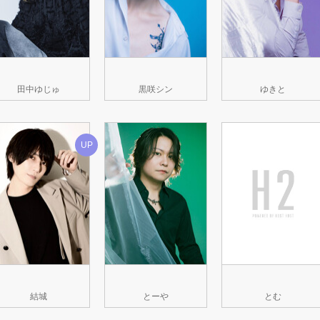
田中ゆじゅ
黒咲シン
ゆきと
UP
結城
とーや
とむ