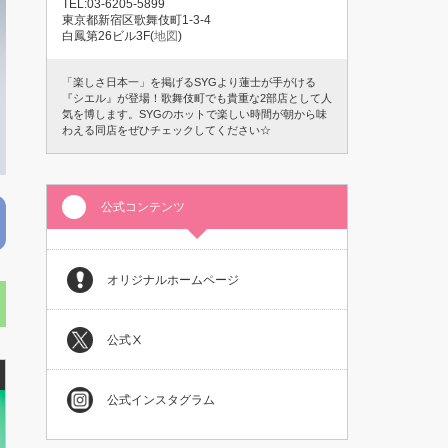
TEL:03-6205-5899
東京都新宿区歌舞伎町1-3-4
白鳳第26ビル3F(
地図
)
「楽しさ日本一」を掲げるSYGより蓮士が手がける
『シエル』が登場！歌舞伎町でも貴重な2部店として人
気を博します。SYGのホットで楽しい時間が朝から味
わえる同店をぜひチェックしてください☆
公式コンテンツ
オリジナルホームページ
公式Ⅹ
公式インスタグラム