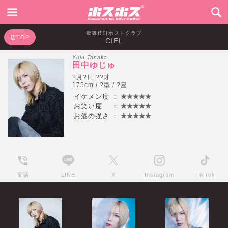
歌舞伎町ホストクラブ
店TOP
CIEL
Yuju Tanaka
田中ゆじゅ
?月?日 ??才
175cm / ?型 / ?座
イケメン度
：
お笑い度
：
お酒の強さ
：
電話
LINE
X
Instagram
TikTok