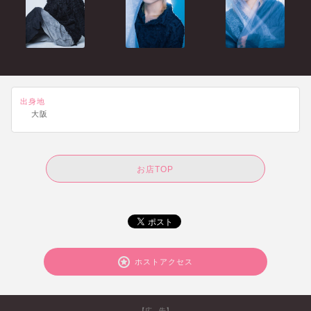
出身地
大阪
お店TOP
ホストアクセス
【広 告】