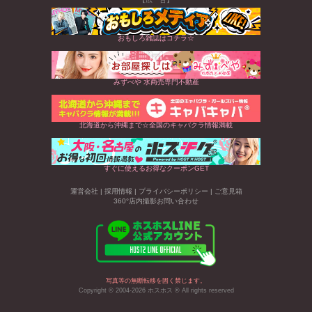
おもしろ雑誌はコチラ☆
みずべや 水商売専門不動産
北海道から沖縄まで☆全国のキャバクラ情報満載
すぐに使えるお得なクーポンGET
運営会社
|
採用情報
|
プライバシーポリシー
|
ご意見箱
360°店内撮影お問い合わせ
写真等の無断転移を固く禁じます。
Copyright © 2004-2026 ホスホス ® All rights reserved