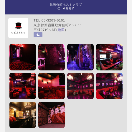
歌舞伎町ホストクラブ
CLASSY
TEL:03-3203-0101
東京都新宿区歌舞伎町2-27-11
三経27ビル3F(
地図
)