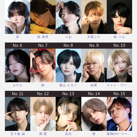
渉
柊 侑李
りお
天風リク
柊 ハル
No.6
No.7
No.8
No.9
No.10
カヲル
樹
基山 ヒロト
拓磨
ナイト・プール・ぱしゃぱしゃ
No.11
No.12
No.13
No.14
No.15
五十嵐 誠
満 塁
恋次
悟
猿飛Oh! ウータン