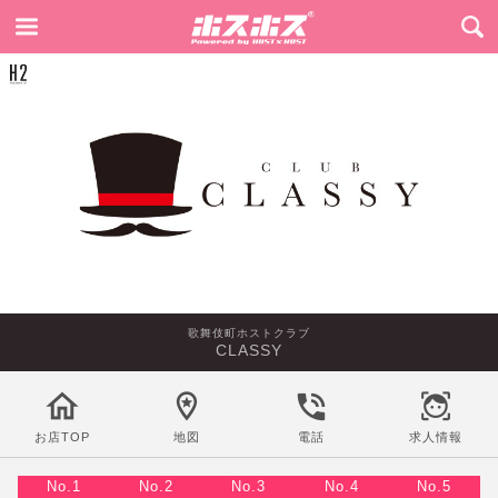
歌舞伎町ホストクラブ
CLASSY
お店TOP
地図
電話
求人情報
No.1
No.2
No.3
No.4
No.5