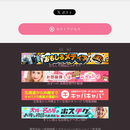
ホストアクセス
【広 告】
おもしろ雑誌はコチラ☆
みずべや 水商売専門不動産
北海道から沖縄まで☆全国のキャバクラ情報満載
すぐに使えるお得なクーポンGET
運営会社
|
採用情報
|
プライバシーポリシー
|
ご意見箱