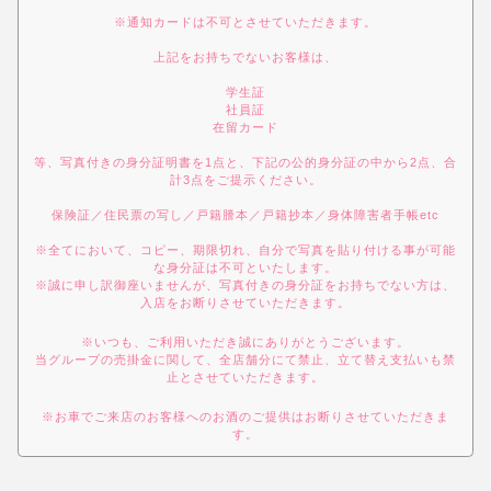
※通知カードは不可とさせていただきます。
上記をお持ちでないお客様は、
学生証
社員証
在留カード
等、写真付きの身分証明書を1点と、下記の公的身分証の中から2点、合
計3点をご提示ください。
保険証／住民票の写し／戸籍謄本／戸籍抄本／身体障害者手帳etc
※全てにおいて、コピー、期限切れ、自分で写真を貼り付ける事が可能
な身分証は不可といたします。
※誠に申し訳御座いませんが、写真付きの身分証をお持ちでない方は、
入店をお断りさせていただきます。
※いつも、ご利用いただき誠にありがとうございます。
当グループの売掛金に関して、全店舗分にて禁止、立て替え支払いも禁
止とさせていただきます。
※お車でご来店のお客様へのお酒のご提供はお断りさせていただきま
す。