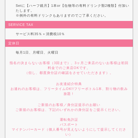
Setに【ハーフ鏡月】1本or【缶物等の有料ドリンク類2種類】付加い
たします。
※例外の有料ドリンクもありますのでご了承ください。
SERVICE TAX
サービス料35％＋消費税10％
定休日
毎月1日、月曜日、火曜日
指名の決まらないお客様（3回まで）、3ヶ月ご来店のないお客様は初回
料金でのご来店OKです。
（但し、都度身分証の確認をさせていただきます）。
お友達紹介特典
お連れのお客様は、フリータイムOK!!フリーボトル1本、割り物の飲み
放題！
ご新規のお客様／身分証提示のお願い
ご新規のお客様は、下記のいずれかの身分証をご提示ください。
運転免許証
パスポート
マイナンバーカード（個人番号が見えないようにして提示してくださ
い）