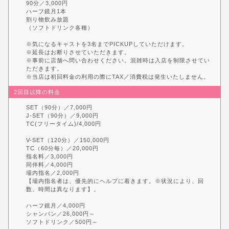
90分／3,000円
ハーフ鏡月1本
割り物飲み放題
（ソフトドリンク各種）
※気になるキャストを3名までPICKUPしていただけます。
※延長はお断りさせていただきます。
※事前に店舗へ問い合わせください。混雑時は入店を制限させてい
ただきます。
※当店は初回料金の利用の際にTAX／消費税は発生いたしません。
2回目以降の料金
SET（90分）／7,000円
J-SET（90分）／9,000円
TC(フリータイム)/4,000円
V-SET（120分）／150,000円
TC（60分毎）／20,000円
指名料／3,000円
同伴料／4,000円
場内指名／2,000円
【場内指名者は、優先的にヘルプに着きます。※状況により、回
数、時間は異なります】。
ハーフ鏡月／4,000円
シャンパン／26,000円～
ソフトドリンク／500円～