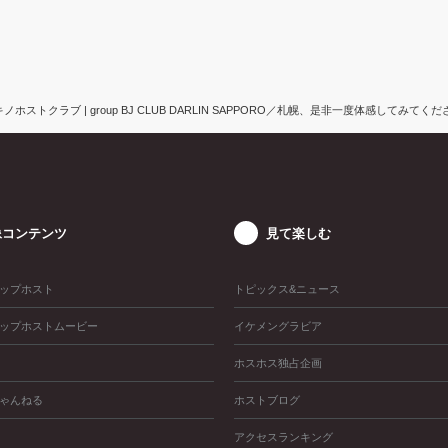
ノホストクラブ | group BJ CLUB DARLIN SAPPORO／札幌、是非一度体感してみてく
像コンテンツ
見て楽しむ
ップホスト
トピックス&ニュース
ップホストムービー
イケメングラビア
ホスホス独占企画
ゃんねる
ホストブログ
アクセスランキング