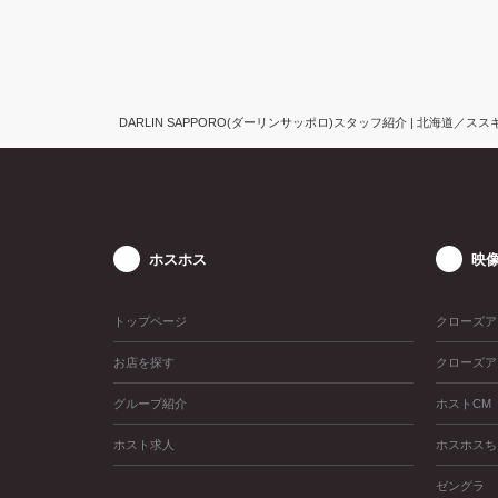
DARLIN SAPPORO(ダーリンサッポロ)スタッフ紹介 | 北海道／ススキ
ホスホス
映
トップページ
クローズア
お店を探す
クローズア
グループ紹介
ホストCM
ホスト求人
ホスホスち
ゼングラ