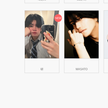
NEW
研
MASATO