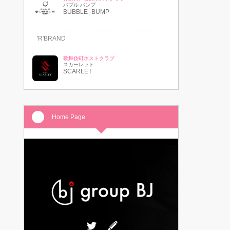
バブル バンプ
BUBBLE -BUMP-
'R'BRAND
歌舞伎町ホストクラブ
スカーレット
SCARLET
Home Page