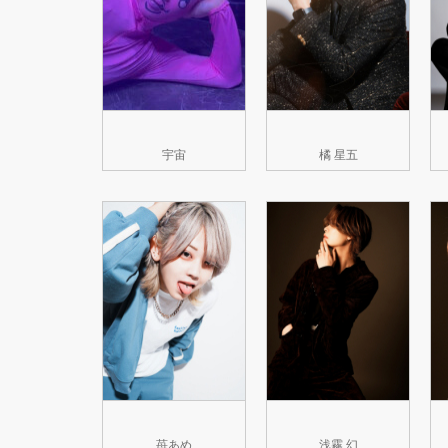
宇宙
橘 星五
苺あめ
浅霧 幻