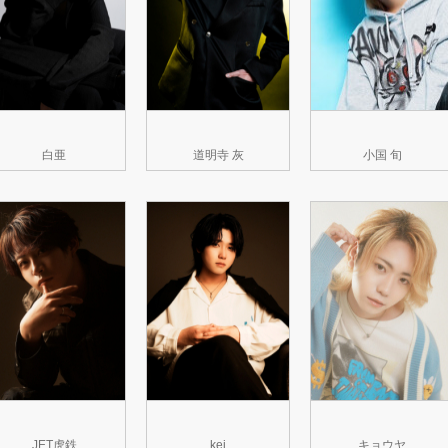
白亜
道明寺 灰
小国 旬
JET虎鉄
kei
キョウヤ