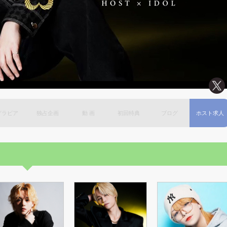
グラビア
独占企画
動 画
初回特典
ブログ
ホスト求人