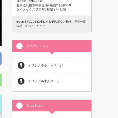
TEL:011-596-7648
北海道札幌市中央区南4条西2丁目8-10
ダイメックスプラザ5番館 8F(
地図
)
group BJ CLUB DARLIN SAPPORO／札幌、是非一度
体感してみてください。
公式コンテンツ
オリジナルホームページ
オリジナル求人ページ
Shop News