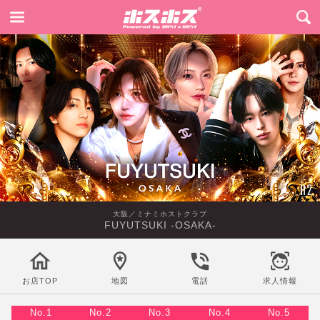
大阪／ミナミホストクラブ
FUYUTSUKI -OSAKA-
お店TOP
地図
電話
求人情報
No.1
No.2
No.3
No.4
No.5