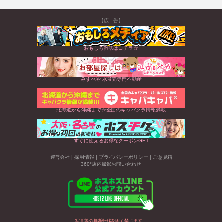
【広 告】
おもしろ雑誌はコチラ☆
みずべや 水商売専門不動産
北海道から沖縄まで☆全国のキャバクラ情報満載
すぐに使えるお得なクーポンGET
運営会社
|
採用情報
|
プライバシーポリシー
|
ご意見箱
360°店内撮影お問い合わせ
写真等の無断転移を固く禁じます。