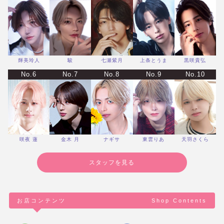
輝美玲人
駿
七瀬紫月
上条とうま
黒咲貴弘
No.6
No.7
No.8
No.9
No.10
咲夜 蓮
金木 月
ナギサ
東雲りあ
天羽さくら
スタッフを見る
お店コンテンツ
Shop Contents