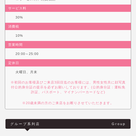
サービス料
30%
消費税
10%
営業時間
20:00～25:00
定休日
火曜日、月末
※初回のお客様及びご来店3回目迄のお客様には、男性女性共に顔写真
付公的身分証の提示を必ずお願いしております。(公的身分証：運転免
許証、パスポート、マイナンバーカードなど)
※20歳未満の方のご来店をお断りさせていただきます。
グループ系列店
Group