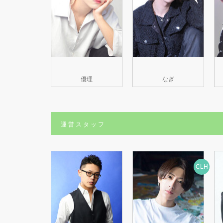
優理
なぎ
運営スタッフ
CLH