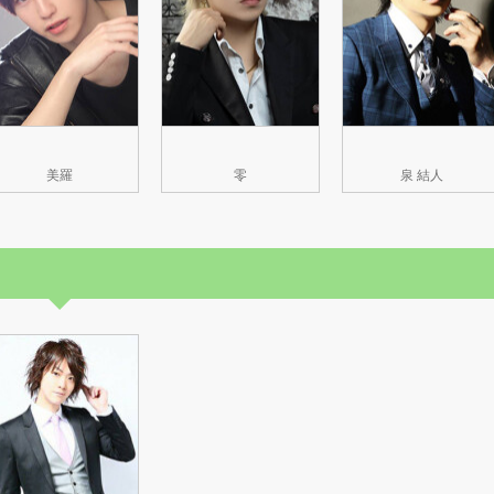
美羅
零
泉 結人