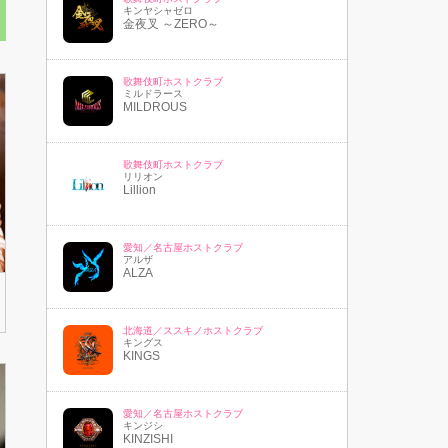
キンヤシャゼロ
金夜叉 ～ZERO～
歌舞伎町ホストクラブ
ミルドラース
MILDROUS
歌舞伎町ホストクラブ
リリオン
Lillion
愛知／名古屋ホストクラブ
アルザ
ALZA
北海道／ススキノホストクラブ
キングス
KINGS
愛知／名古屋ホストクラブ
キンジシ
KINZISHI