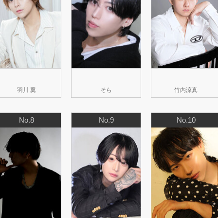
羽川 翼
そら
竹内涼真
No.8
No.9
No.10