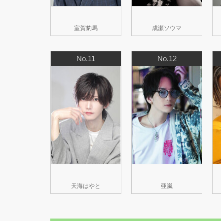
室賀豹馬
成瀬ソウマ
No.11
No.12
天海はやと
亜嵐