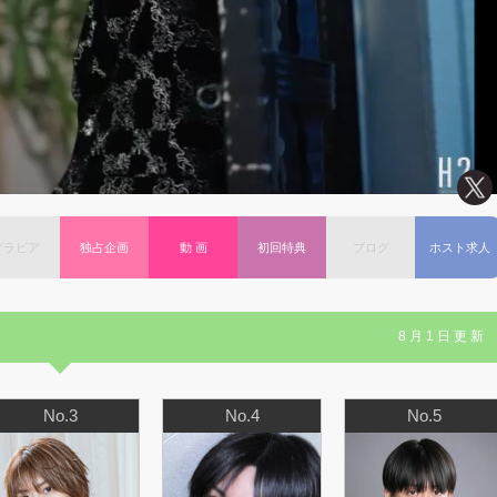
グラビア
独占企画
動 画
初回特典
ブログ
ホスト求人
8月1日更新
No.3
No.4
No.5