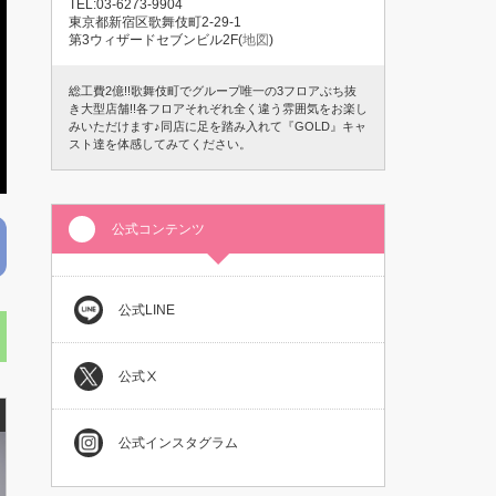
TEL:03-6273-9904
東京都新宿区歌舞伎町2-29-1
第3ウィザードセブンビル2F(
地図
)
総工費2億!!歌舞伎町でグループ唯一の3フロアぶち抜
き大型店舗!!各フロアそれぞれ全く違う雰囲気をお楽し
みいただけます♪同店に足を踏み入れて『GOLD』キャ
スト達を体感してみてください。
公式コンテンツ
公式LINE
公式Ⅹ
公式インスタグラム