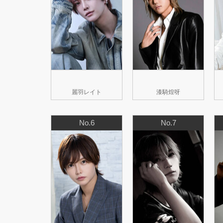
麗羽レイト
漆騎煌呀
No.6
No.7