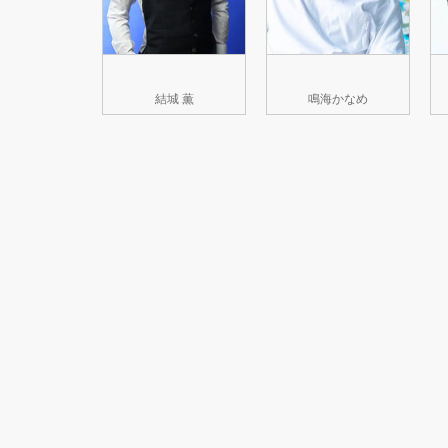
結城 薫
鳴海かなめ