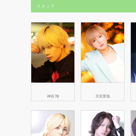
スタッフ
神谷 翔
天宮景哉