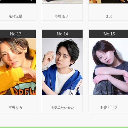
尾崎流星
御影セナ
まよ
No.13
No.14
No.15
平野ルカ
神楽坂たいせい
叶夢クリア