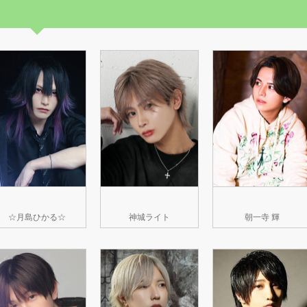
☆月島ひかる☆
神城ライト
朝一寺 輝