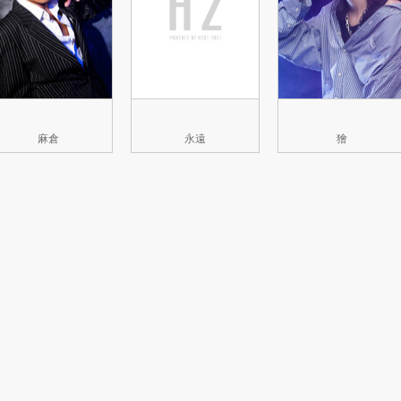
麻倉
永遠
獪