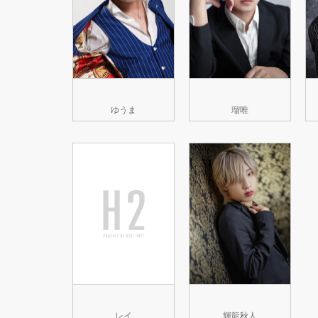
ゆうま
瑠唯
レイ
輝龍秋人