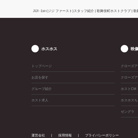
JIJI -1st-(ジジ ファースト)スタッフ紹介 | 歌舞伎町ホストクラブ
ホスホス
映
トップページ
クローズア
お店を探す
クローズア
グループ紹介
ホストCM
ホスト求人
ホスホスち
ゼングラ
運営会社
採用情報
プライバシーポリシー