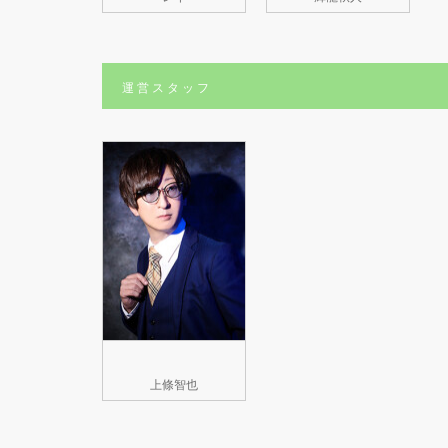
運営スタッフ
上條智也