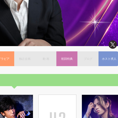
グラビア
独占企画
動 画
初回特典
ブログ
ホスト求人