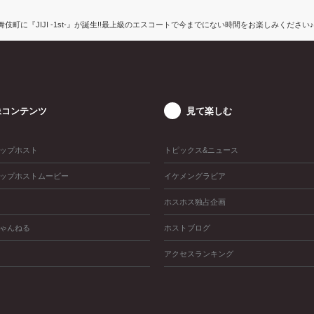
 | 歌舞伎町に『JIJI -1st-』が誕生!!最上級のエスコートで今までにない時間をお楽しみください♪
像コンテンツ
見て楽しむ
ップホスト
トピックス&ニュース
ップホストムービー
イケメングラビア
ホスホス独占企画
ゃんねる
ホストブログ
アクセスランキング