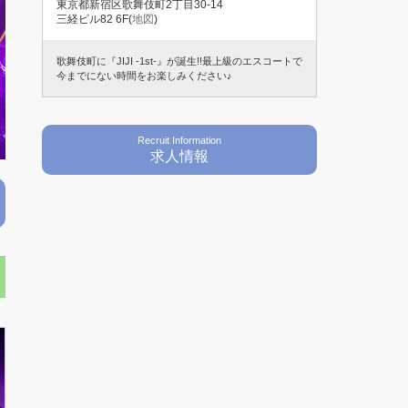
東京都新宿区歌舞伎町2丁目30-14
三経ビル82 6F(
地図
)
歌舞伎町に『JIJI -1st-』が誕生!!最上級のエスコートで
今までにない時間をお楽しみください♪
Recruit Information
求人情報