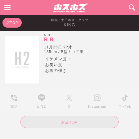
群馬／太田ホストクラブ
店TOP
KING
R B
R.B
11月26日 ??才
185cm / B型 / いて座
イケメン度
：
お笑い度
：
お酒の強さ
：
電話
LINE
X
Instagram
TikTok
お店TOP