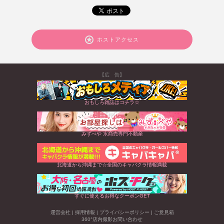
ホストアクセス
【広 告】
おもしろ雑誌はコチラ☆
みずべや 水商売専門不動産
北海道から沖縄まで☆全国のキャバクラ情報満載
すぐに使えるお得なクーポンGET
運営会社
|
採用情報
|
プライバシーポリシー
|
ご意見箱
360°店内撮影お問い合わせ