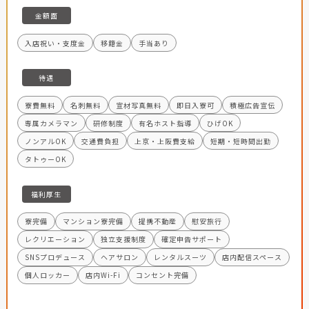
金額面
入店祝い・支度金
移籍金
手当あり
待遇
寮費無料
名刺無料
宣材写真無料
即日入寮可
積極広告宣伝
専属カメラマン
研修制度
有名ホスト指導
ひげOK
ノンアルOK
交通費負担
上京・上阪費支給
短期・短時間出勤
タトゥーOK
福利厚生
寮完備
マンション寮完備
提携不動産
慰安旅行
レクリエーション
独立支援制度
確定申告サポート
SNSプロデュース
ヘアサロン
レンタルスーツ
店内配信スペース
個人ロッカー
店内Wi-Fi
コンセント完備