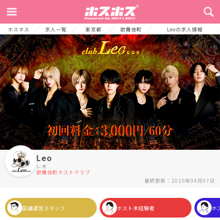
TOP
お店からのメッセージ
募集要項
エルコレとは!?
採用プロセス
ホスホス
求人一覧
東京都
歌舞伎町
Leoの求人情報
Leo
レオ
歌舞伎町ホストクラブ
最終更新：2026年04月07日
店舗運営スタッフ
ホスト未経験者
ホ