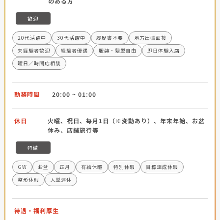
のある方
歓迎
20代活躍中
30代活躍中
履歴書不要
地方出張面接
未経験者歓迎
経験者優遇
服装・髪型自由
即日体験入店
曜日／時間応相談
勤務時間
20:00 ~ 01:00
休日
火曜、祝日、毎月1日（※変動あり）、年末年始、お盆
休み、店舗旅行等
特徴
GW
お盆
正月
有給休暇
特別休暇
目標達成休暇
整形休暇
大型連休
待遇・福利厚生