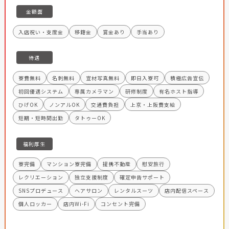
金額面
入店祝い・支度金
移籍金
賞金あり
手当あり
待遇
寮費無料
名刺無料
宣材写真無料
即日入寮可
積極広告宣伝
初回優遇システム
専属カメラマン
研修制度
有名ホスト指導
ひげOK
ノンアルOK
交通費負担
上京・上阪費支給
短期・短時間出勤
タトゥーOK
福利厚生
寮完備
マンション寮完備
提携不動産
慰安旅行
レクリエーション
独立支援制度
確定申告サポート
SNSプロデュース
ヘアサロン
レンタルスーツ
店内配信スペース
個人ロッカー
店内Wi-Fi
コンセント完備