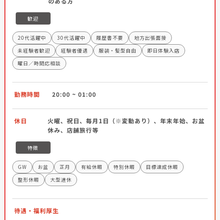
のある方
歓迎
20代活躍中
30代活躍中
履歴書不要
地方出張面接
未経験者歓迎
経験者優遇
服装・髪型自由
即日体験入店
曜日／時間応相談
勤務時間
20:00 ~ 01:00
休日
火曜、祝日、毎月1日（※変動あり）、年末年始、お盆
休み、店舗旅行等
特徴
GW
お盆
正月
有給休暇
特別休暇
目標達成休暇
整形休暇
大型連休
待遇・福利厚生