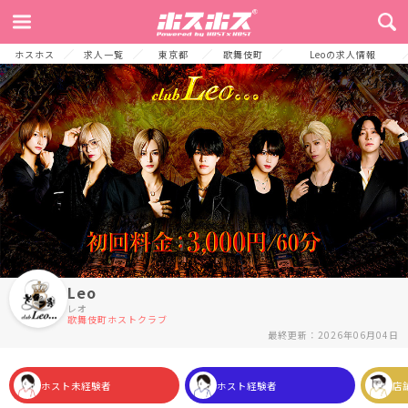
TOP
お店からのメッセージ
募集要項
エルコレとは!?
採用プロセス
ホスホス
求人一覧
東京都
歌舞伎町
Leoの求人情報
Leo
レオ
歌舞伎町ホストクラブ
最終更新：2026年06月04日
ホスト未経験者
ホスト経験者
店