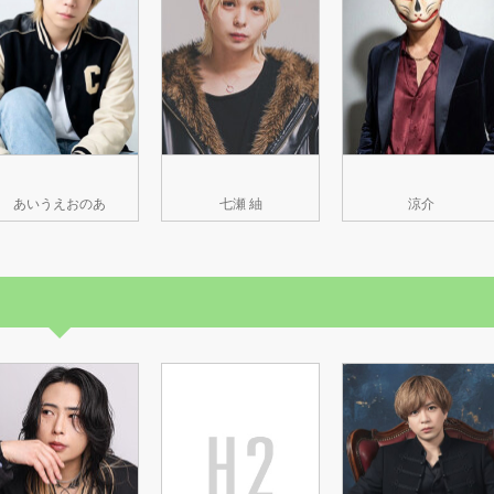
あいうえおのあ
七瀬 紬
涼介