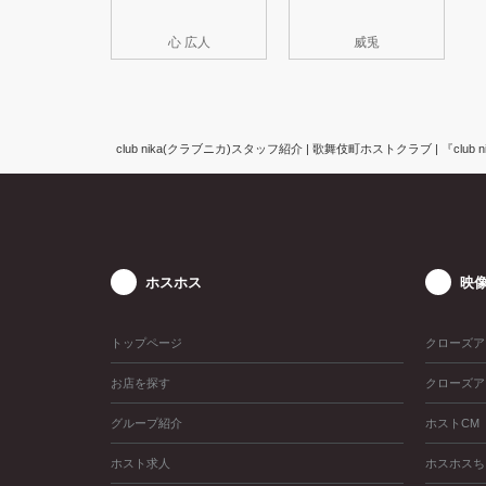
心 広人
威兎
club nika(クラブニカ)スタッフ紹介 | 歌舞伎町ホストクラブ |
ホスホス
映
トップページ
クローズア
お店を探す
クローズア
グループ紹介
ホストCM
ホスト求人
ホスホスち