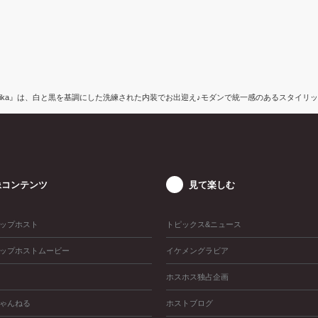
 『club nika』は、白と黒を基調にした洗練された内装でお出迎え♪モダンで統一感のあるスタイ
像コンテンツ
見て楽しむ
ップホスト
トピックス&ニュース
ップホストムービー
イケメングラビア
ホスホス独占企画
ゃんねる
ホストブログ