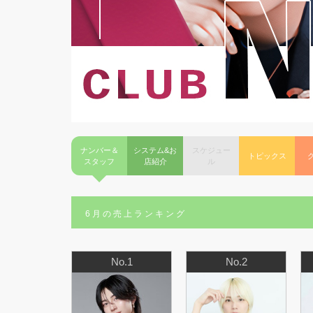
ナンバー＆
システム&お
スケジュー
トピックス
スタッフ
店紹介
ル
6月の売上ランキング
No.1
No.2