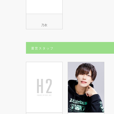
乃衣
運営スタッフ