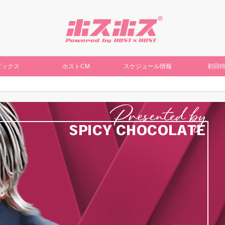
ピックス
ホストCM
スケジュール情報
初回