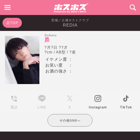
茨城／土浦ホストクラブ
店TOP
REDIA
Subaru
昴
?月?日 ??才
?cm / AB型 / ?座
イケメン度
：
お笑い度
：
お酒の強さ
：
電話
LINE
X
Instagram
TikTok
その他SNSへ