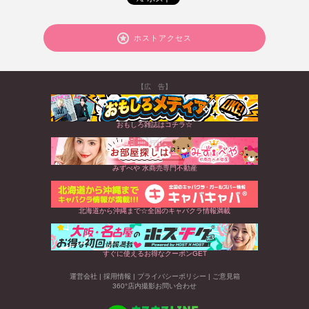
ホストアクセス
【広 告】
おもしろ雑誌はコチラ☆
みずべや 水商売専門不動産
北海道から沖縄まで☆全国のキャバクラ情報満載
すぐに使えるお得なクーポンGET
運営会社
|
採用情報
|
プライバシーポリシー
|
ご意見箱
360°店内撮影お問い合わせ