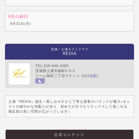
8月の締日
8月31日(月)
茨城／土浦ホストクラブ
REDIA
TEL:029-846-4283
茨城県土浦市桜町2-3-3
リーム桜町二丁目テナント 101(
地図
)
土浦『REDIA』誕生！親しみやすさと丁寧な接客のバランスが魅力♪キャ
ストの細やかな気配りが光り、初めての方でもリラックスして過ごせる
満足度の高い空間が広がっています♪
公式コンテンツ