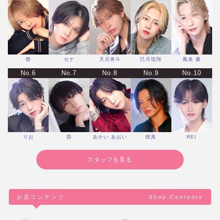
暦
セナ
天月來斗
巳月琉翔
鳳条 廉
No.6
No.7
No.8
No.9
No.10
りお
昴
あかい あおい
燈真
REI
スタッフを見る
お店コンテンツ
Shop Contents