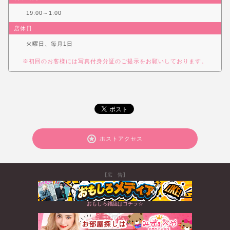
19:00～1:00
店休日
火曜日、毎月1日
※初回のお客様には写真付身分証のご提示をお願いしております。
ホストアクセス
【広 告】
おもしろ雑誌はコチラ☆