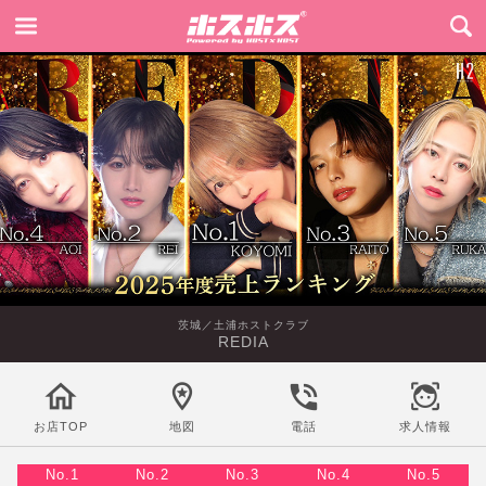
茨城／土浦ホストクラブ
REDIA
お店TOP
地図
電話
求人情報
No.1
No.2
No.3
No.4
No.5