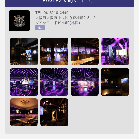
ROGERS King's -（1部）-
TEL:06-6210-3499
大阪府大阪市中央区心斎橋筋2-3-12
ダイヤモンドビル6F(
地図
)