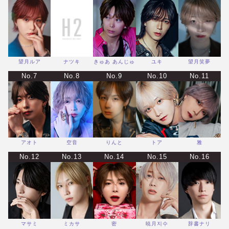
望月ルア
ナツキ
きゅあ あんじゅ
ユキ
望月笑夢
No.7
No.8
No.9
No.10
No.11
アオト
空音
りんと
トア
雅
No.12
No.13
No.14
No.15
No.16
マサミ
ミカサ
密
暁月지수
辞書ナリ