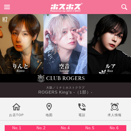
大阪／ミナミホストクラブ
ROGERS King's -（1部）-
お店TOP
地図
電話
求人情報
No.1
No.2
No.4
No.5
No.6