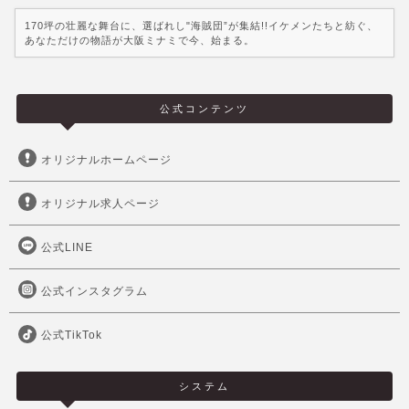
170坪の壮麗な舞台に、選ばれし"海賊団”が集結!!イケメンたちと紡ぐ、
あなただけの物語が大阪ミナミで今、始まる。
公式コンテンツ
オリジナルホームページ
オリジナル求人ページ
公式LINE
公式インスタグラム
公式TikTok
システム