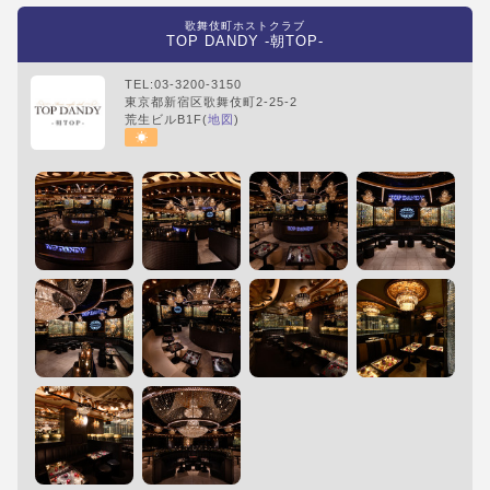
歌舞伎町ホストクラブ
TOP DANDY -朝TOP-
TEL:03-3200-3150
東京都新宿区歌舞伎町2-25-2
荒生ビルB1F(
地図
)