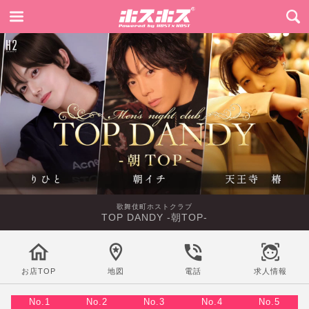
歌舞伎町ホストクラブ
TOP DANDY -朝TOP-
お店TOP
地図
電話
求人情報
No.1
No.2
No.3
No.4
No.5