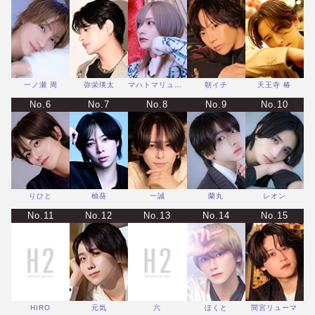
一ノ瀬 周
弥栄瑛太
マハトマリュージ
朝イチ
天王寺 椿
No.6
No.7
No.8
No.9
No.10
りひと
柚葵
一誠
蘭丸
レオン
No.11
No.12
No.13
No.14
No.15
HIRO
元気
六
ほくと
間宮リューマ