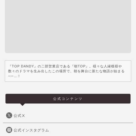
『TOP DANDY』の二部営業店である『朝TOP』。様々な人縁模様や
数々のドラマを生み出したこの場所で、朝を舞台に新たな物語が始まる
──…！
公式コンテンツ
公式Ⅹ
公式インスタグラム