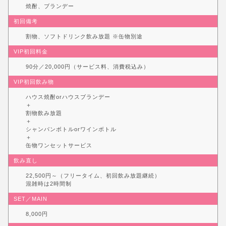
焼酎、ブランデー
初回備考
割物、ソフトドリンク飲み放題 ※缶物別途
VIP初回料金
90分／20,000円（サービス料、消費税込み）
VIP初回飲み物
ハウス焼酎orハウスブランデー
＋
割物飲み放題
＋
シャンパンボトルorワインボトル
＋
缶物ワンセットサービス
飲み直し
22,500円～（フリータイム、初回飲み放題継続）
混雑時は2時間制
SET／MAIN
8,000円