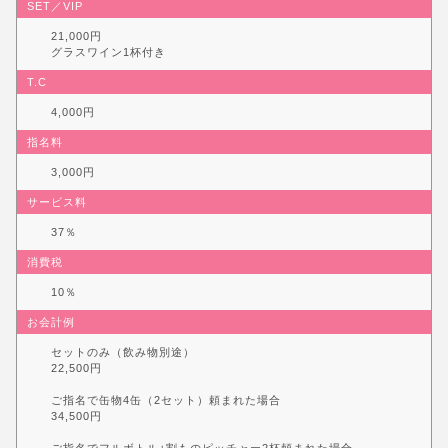
SET／VIP
21,000円
グラスワイン1杯付き
T.C
4,000円
指名料
3,000円
サービス料
37％
消費税
10％
お会計例
セットのみ（飲み物別途）
22,500円
ご指名で缶物4缶（2セット）頼まれた場合
34,500円