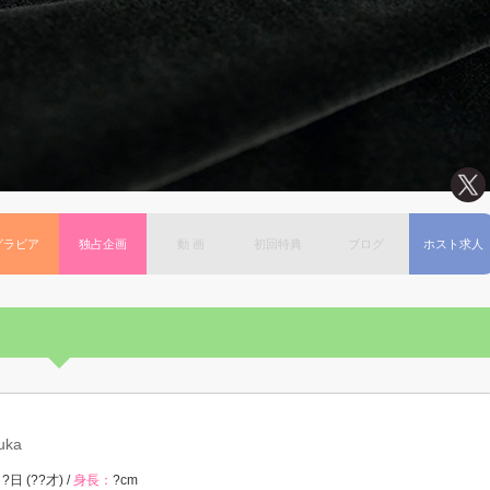
グラビア
独占企画
動 画
初回特典
ブログ
ホスト求人
uka
?日 (??才) /
身長：
?cm