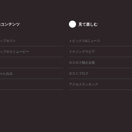
像コンテンツ
見て楽しむ
ップホスト
トピックス&ニュース
ップホストムービー
イケメングラビア
ホスホス独占企画
ゃんねる
ホストブログ
アクセスランキング