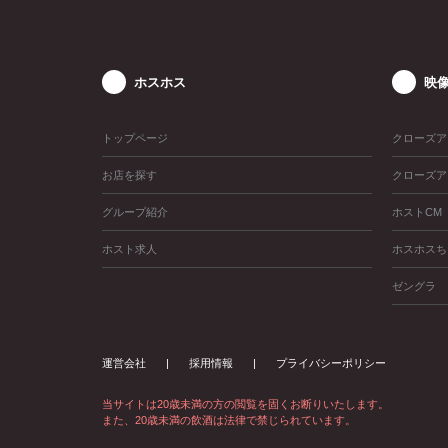
ホスホス
映
トップページ
クローズア
お店を探す
クローズア
グループ紹介
ホストCM
ホスト求人
ホスホスち
ゼングラ
運営会社
採用情報
プライバシーポリシー
当サイトは20歳未満の方の閲覧を固くお断りいたします。
また、20歳未満の飲酒は法律で禁じられています。