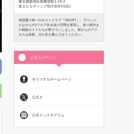
東京都新宿区歌舞伎町1-16-2
富士ビルディングB1F,B2F(
地図
)
靖国通り唯一のホストクラブ『VELVET』。ラウンジ
さながらの2フロア吹き抜け空間を実現し、折り紙付き
の精鋭ホストたちが勢ぞろいしました。駅からのアク
セスは抜群。ぜひ足を運んでみてください。
公式コンテンツ
オリジナルホームページ
公式Ⅹ
公式インスタグラム