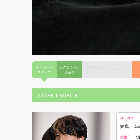
ナンバー＆
システム&お
スケジュー
トピックス
スタッフ
店紹介
ル
STAFF PROFILE
VELVET
朱鳥
As
誕生日：
?月