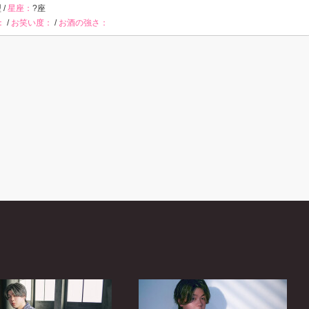
 /
星座：
?座
：
/
お笑い度：
/
お酒の強さ：