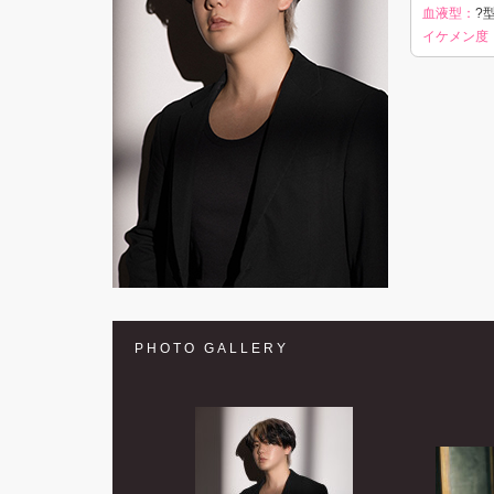
血液型：
?型
イケメン度
PHOTO GALLERY