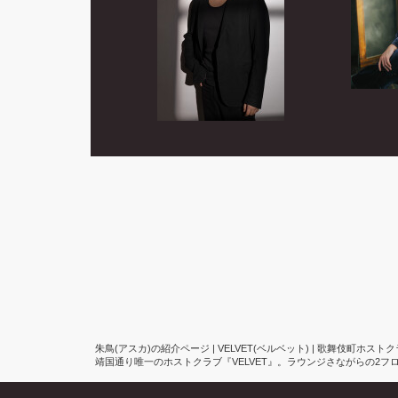
朱鳥(アスカ)の紹介ページ | VELVET(ベルベット) | 歌舞伎町ホスト
靖国通り唯一のホストクラブ『VELVET』。ラウンジさながらの