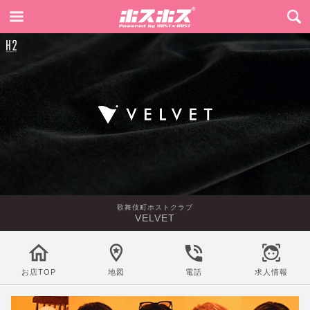
歌舞伎町ホストクラブ
VELVET
お店TOP
地図
電話
求人情報