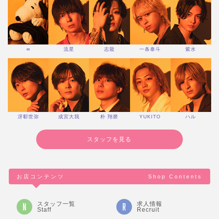
∞
流星
志龍
一条泰斗
紫水
冴郗世弥
成宮大我
朴 翔磨
YUKITO
ハル
スタッフを見る
お店コンテンツ
Shop Contents
スタッフ一覧
求人情報
Staff
Recruit