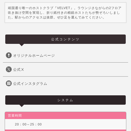
靖国通り唯一のホストクラブ『VELVET』。ラウンジさながらの2フロア
吹き抜け空間を実現し、折り紙付きの精鋭ホストたちが勢ぞろいしまし
た。駅からのアクセスは抜群。ぜひ足を運んでみてください。
公式コンテンツ
オリジナルホームページ
公式Ⅹ
公式インスタグラム
システム
営業時間
20：00～25：00