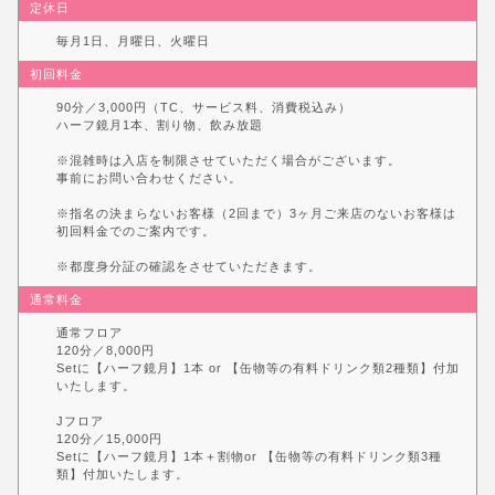
定休日
毎月1日、月曜日、火曜日
初回料金
90分／3,000円（TC、サービス料、消費税込み）
ハーフ鏡月1本、割り物、飲み放題
※混雑時は入店を制限させていただく場合がございます。
事前にお問い合わせください。
※指名の決まらないお客様（2回まで）3ヶ月ご来店のないお客様は
初回料金でのご案内です。
※都度身分証の確認をさせていただきます。
通常料金
通常フロア
120分／8,000円
Setに【ハーフ鏡月】1本 or 【缶物等の有料ドリンク類2種類】付加
いたします。
Jフロア
120分／15,000円
Setに【ハーフ鏡月】1本＋割物or 【缶物等の有料ドリンク類3種
類】付加いたします。