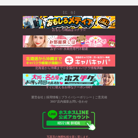
【広 告】
おもしろ雑誌はコチラ☆
みずべや 水商売専門不動産
北海道から沖縄まで☆全国のキャバクラ情報満載
すぐに使えるお得なクーポンGET
運営会社
|
採用情報
|
プライバシーポリシー
|
ご意見箱
360°店内撮影お問い合わせ
写真等の無断転移を固く禁じます。