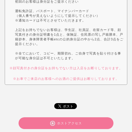
初回のお客様は身分証をご提示ください
運転免許証、パスポート、マイナンバーカード
（個人番号が見えないようにして提示してください）
※通知カードは不可とさせていただきます。
上記をお持ちでないお客様は、学生証、社員証、在留カード等、顔
写真付きの身分証明書を1点と、保険証、住民票の写し戸籍謄本、戸
籍抄本、身体障害者手帳etcの公的身分証の中から2点、合計3点をご
提示ください。
※全てにおいて、コピー、期限切れ、ご自身で写真を貼り付ける事
が可能な身分証は不可といたします。
※顔写真付きの身分証をお持ちでない方は入店をお断りしております。
※お車でご来店のお客様へのお酒のご提供はお断りしております。
ホストアクセス