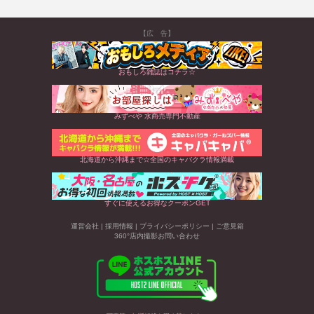
【広 告】
おもしろ雑誌はコチラ☆
みずべや 水商売専門不動産
北海道から沖縄まで☆全国のキャバクラ情報満載
すぐに使えるお得なクーポンGET
運営会社
|
採用情報
|
プライバシーポリシー
|
ご意見箱
360°店内撮影お問い合わせ