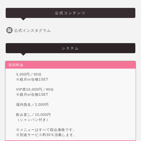
公式コンテンツ
公式インスタグラム
システム
初回料金
3,000円／90分
※鏡月or缶物1SET
VIP席10,000円／90分
※鏡月or缶物1SET
場内指名／2,000円
飲み直し／10,000円
（シャンパン付き）
※メニューはすべて税込価格です。
※別途サービス料30％頂戴します。