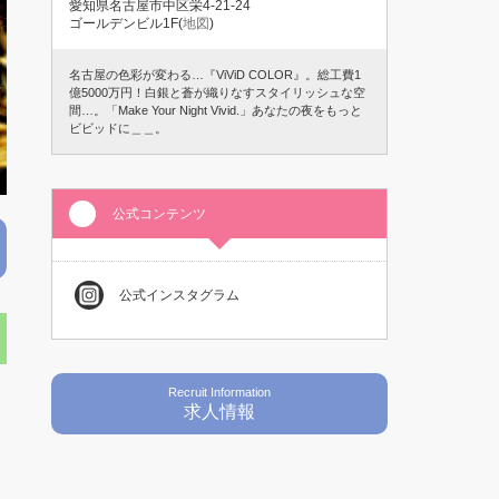
愛知県名古屋市中区栄4-21-24
ゴールデンビル1F(
地図
)
名古屋の色彩が変わる…『ViViD COLOR』。総工費1
億5000万円！白銀と蒼が織りなすスタイリッシュな空
間…。「Make Your Night Vivid.」あなたの夜をもっと
ビビッドに＿＿。
公式コンテンツ
公式インスタグラム
Recruit Information
求人情報