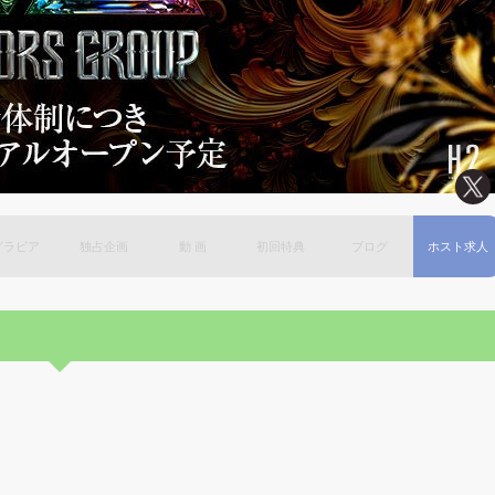
グラビア
独占企画
動 画
初回特典
ブログ
ホスト求人