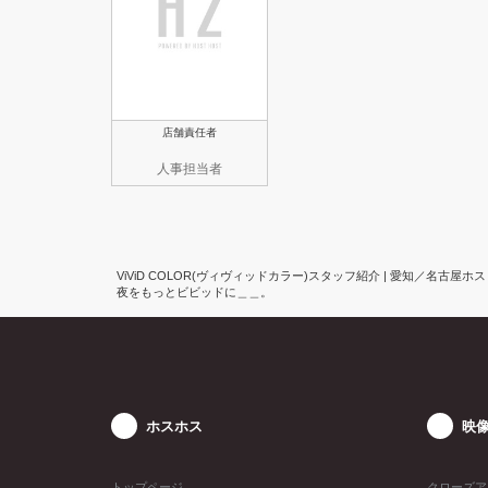
店舗責任者
人事担当者
ViViD COLOR(ヴィヴィッドカラー)スタッフ紹介 | 愛知／名古屋ホス
夜をもっとビビッドに＿＿。
ホスホス
映
トップページ
クローズア