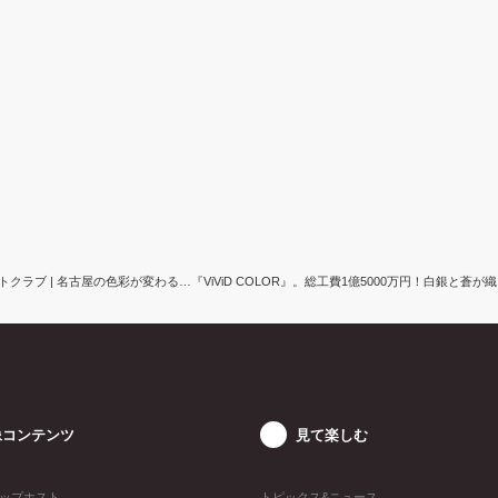
トクラブ | 名古屋の色彩が変わる…『ViViD COLOR』。総工費1億5000万円！白銀と蒼が織りなす
像コンテンツ
見て楽しむ
ップホスト
トピックス&ニュース