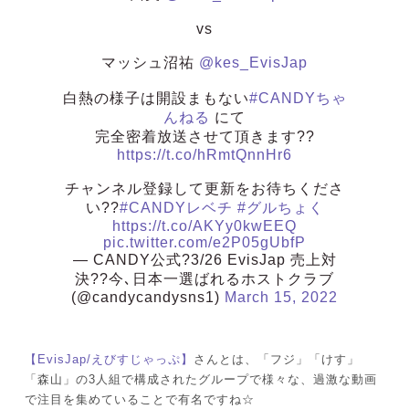
vs
マッシュ沼祐
@kes_EvisJap
白熱の様子は開設まもない
#CANDYちゃ
んねる
にて
完全密着放送させて頂きます??
https://t.co/hRmtQnnHr6
チャンネル登録して更新をお待ちくださ
い??
#CANDYレベチ
#グルちょく
https://t.co/AKYy0kwEEQ
pic.twitter.com/e2P05gUbfP
— CANDY公式?3/26 EvisJap 売上対
決??今､日本一選ばれるホストクラブ
(@candycandysns1)
March 15, 2022
【EvisJap/えびすじゃっぷ】
さんとは、「フジ」「けす」
「森山」の3人組で構成されたグループで様々な、過激な動画
で注目を集めていることで有名ですね☆