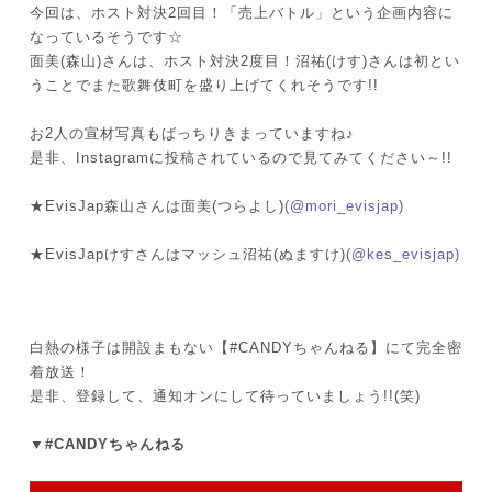
今回は、ホスト対決2回目！「売上バトル」という企画内容に
なっているそうです☆
面美(森山)さんは、ホスト対決2度目！沼祐(けす)さんは初とい
うことでまた歌舞伎町を盛り上げてくれそうです!!
お2人の宣材写真もばっちりきまっていますね♪
是非、Instagramに投稿されているので見てみてください～!!
★EvisJap森山さんは面美(つらよし)
(@mori_evisjap)
★EvisJapけすさんはマッシュ沼祐(ぬますけ)
(@kes_evisjap)
白熱の様子は開設まもない【#CANDYちゃんねる】にて完全密
着放送！
是非、登録して、通知オンにして待っていましょう!!(笑)
▼#CANDYちゃんねる