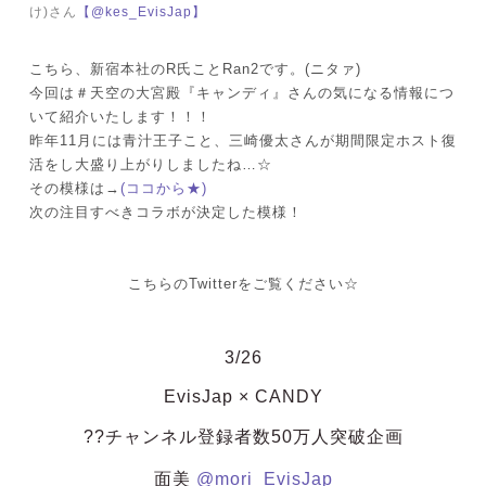
け)さん
【@kes_EvisJap】
こちら、新宿本社のR氏ことRan2です。(ニタァ)
今回は＃天空の大宮殿『キャンディ』さんの気になる情報につ
いて紹介いたします！！！
昨年11月には青汁王子こと、三崎優太さんが期間限定ホスト復
活をし大盛り上がりしましたね…☆
その模様は→
(ココから★)
次の注目すべきコラボが決定した模様！
こちらのTwitterをご覧ください☆
3/26
EvisJap × CANDY
??チャンネル登録者数50万人突破企画
面美
@mori_EvisJap