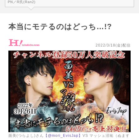
PN／R氏(Ran2)
本当にモテるのはどっち…!?
2022/3/18(金)配信
面美(つらよし)さん
【@mori_EvisJap】
VS マッシュ沼祐（ぬます