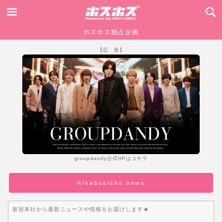
ホスホス独占企画
【広 告】
groupdandy公式HPはコチラ
H!kabukicho.news
新宿本社から最新ニュースや情報をお届けします★