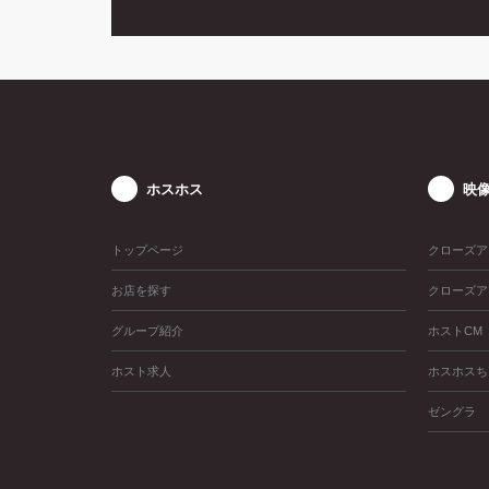
ホスホス
映
トップページ
クローズア
お店を探す
クローズア
グループ紹介
ホストCM
ホスト求人
ホスホスち
ゼングラ