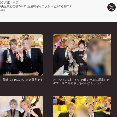
ROUND -本店-
央区東心斎橋2-4-21 玉屋町ギャラクシービル2号館B1F
7344
、美味しく飲んでいる姿必見です
オリシャン2本～↑↑この日のために用意した
ので、全て完売させちゃいましょう！