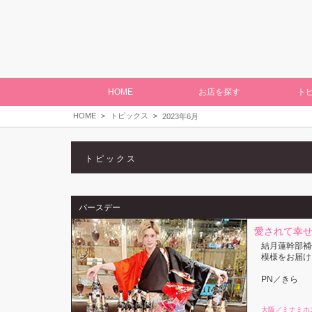
HOME
お店を探す
ト
HOME
トピックス
2023年6月
トピックス
バースデー
愛されて幸
結月蓮幹部補
模様をお届け
PN／きら
大阪／ミナミホ