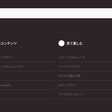
イベントの模様をお届けいたしました！！
像コンテンツ
見て楽しむ
ップホスト
トピックス&ニュース
ップホストムービー
イケメングラビア
ホスホス独占企画
ゃんねる
ホストブログ
アクセスランキング