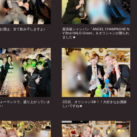
お酒は、全て飲み干しますよ♪
最高級シャンパン「ANGEL CHAMPAGNE N
V Brut HALO Green」＆オリシャンが贈られ
ました★
ォーマンスで、盛り上がっていき
2日目、オリシャン3本！！大好きなお酒嬉
↑↑
しいですね★