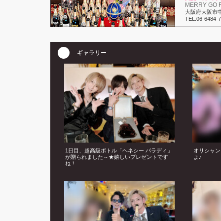
MERRY GO 
大阪府大阪市中
TEL:06-6484-
ギャラリー
1日目、超高級ボトル「ヘネシー パラディ」
オリシャン
が贈られました～★嬉しいプレゼントです
よ♪
ね！