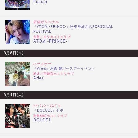
Felicia
店舗オリジナル
『ATOM -PRINCE-』咲夜星絆さんPERSONAL
FESTIVAL
大阪／キタホストクラブ
ATOM -PRINCE-
8月6日(木)
バースデー
『Aries』涼森 麗バースデーイベント
栃木／宇都宮ホストクラブ
Aries
8月4日(火)
ﾌｧｯｼｮﾝ・ｺｽﾌﾟﾚ
『DOLCE1』七夕
歌舞伎町ホストクラブ
DOLCE1