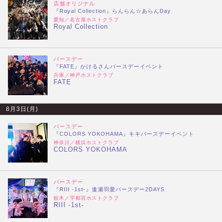
店舗オリジナル
『Royal Collection』らんらん☆あらんDay
愛知／名古屋ホストクラブ
Royal Collection
バースデー
『FATE』かけるさんバースデーイベント
兵庫／神戸ホストクラブ
FATE
8月3日(月)
バースデー
『COLORS YOKOHAMA』キキバースデーイベント
神奈川／横浜ホストクラブ
COLORS YOKOHAMA
バースデー
『RIII -1st-』逢瀬羽愛バースデー2DAYS
栃木／宇都宮ホストクラブ
RIII -1st-