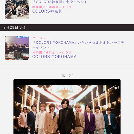
『COLORS神奈川』七夕イベント
神奈川／川崎ホストクラブ
COLORS神奈川
7月29日(水)
バースデー
『COLORS YOKOHAMA』いただき☆まおまおバースデ
ーイベント
神奈川／横浜ホストクラブ
COLORS YOKOHAMA
【広 告】