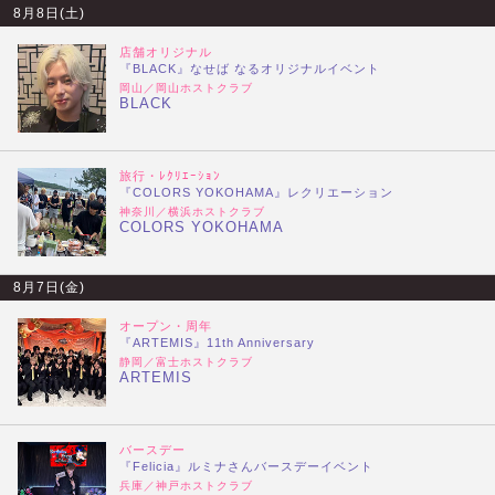
8月8日(土)
店舗オリジナル
『BLACK』なせば なるオリジナルイベント
岡山／岡山ホストクラブ
BLACK
旅行・ﾚｸﾘｴｰｼｮﾝ
『COLORS YOKOHAMA』レクリエーション
神奈川／横浜ホストクラブ
COLORS YOKOHAMA
8月7日(金)
オープン・周年
『ARTEMIS』11th Anniversary
静岡／富士ホストクラブ
ARTEMIS
バースデー
『Felicia』ルミナさんバースデーイベント
兵庫／神戸ホストクラブ