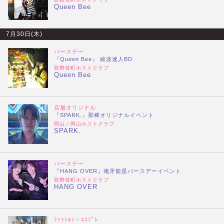
Queen Bee
7月30日(木)
バースデー
『Queen Bee』 綾波速人BD
歌舞伎町ホストクラブ
Queen Bee
店舗オリジナル
『SPARK.』那稀オリジナルイベント
岡山／岡山ホストクラブ
SPARK.
バースデー
『HANG OVER』俺牙龍星バースデーイベント
歌舞伎町ホストクラブ
HANG OVER
ﾌｧｯｼｮﾝ・ｺｽﾌﾟﾚ