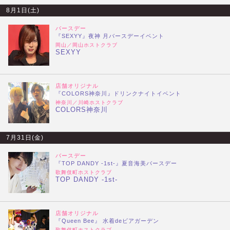
8月1日(土)
バースデー
『SEXYY』夜神 月バースデーイベント
岡山／岡山ホストクラブ
SEXYY
店舗オリジナル
『COLORS神奈川』ドリンクナイトイベント
神奈川／川崎ホストクラブ
COLORS神奈川
7月31日(金)
バースデー
『TOP DANDY -1st-』夏音海美バースデー
歌舞伎町ホストクラブ
TOP DANDY -1st-
店舗オリジナル
『Queen Bee』 水着deビアガーデン
歌舞伎町ホストクラブ