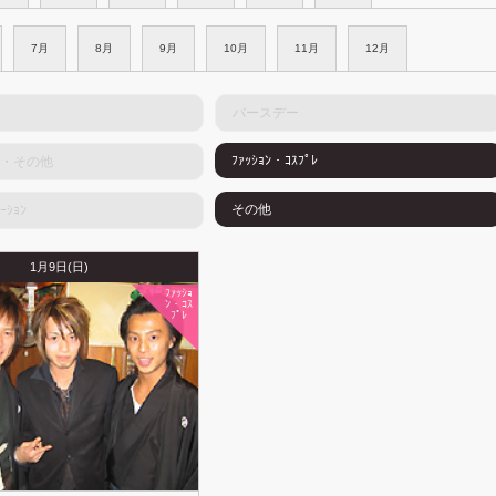
7月
8月
9月
10月
11月
12月
バースデー
ﾌｧｯｼｮﾝ・ｺｽﾌﾟﾚ
・その他
その他
ｰｼｮﾝ
1月9日(日)
ﾌｧｯｼｮ
ﾝ・ｺｽ
ﾌﾟﾚ