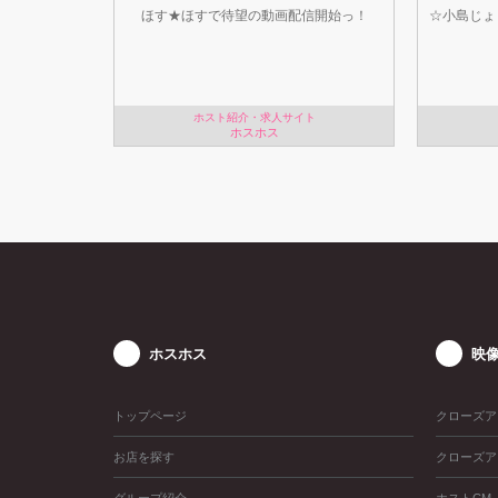
ほす★ほすで待望の動画配信開始っ！
☆小島じょ
ホスト紹介・求人サイト
ホスホス
ホスホス
映
トップページ
クローズア
お店を探す
クローズア