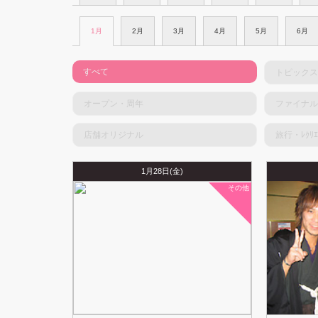
1月
2月
3月
4月
5月
6月
すべて
トピックス
オープン・周年
ファイナル
店舗オリジナル
旅行・ﾚｸﾘｴ
1月28日(金)
その他