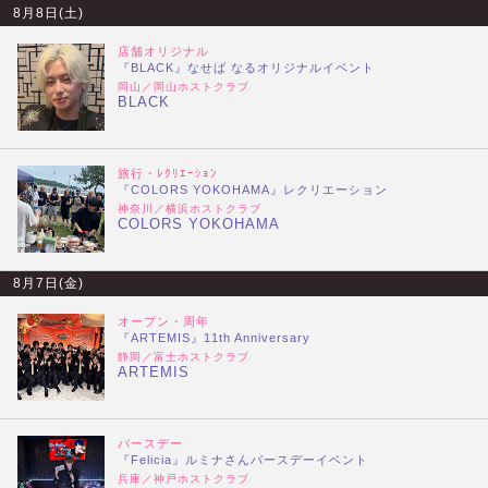
8月8日(土)
店舗オリジナル
『BLACK』なせば なるオリジナルイベント
岡山／岡山ホストクラブ
BLACK
旅行・ﾚｸﾘｴｰｼｮﾝ
『COLORS YOKOHAMA』レクリエーション
神奈川／横浜ホストクラブ
COLORS YOKOHAMA
8月7日(金)
オープン・周年
『ARTEMIS』11th Anniversary
静岡／富士ホストクラブ
ARTEMIS
バースデー
『Felicia』ルミナさんバースデーイベント
兵庫／神戸ホストクラブ