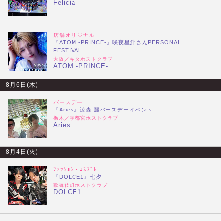
Felicia
店舗オリジナル
『ATOM -PRINCE-』咲夜星絆さんPERSONAL
FESTIVAL
大阪／キタホストクラブ
ATOM -PRINCE-
8月6日(木)
バースデー
『Aries』涼森 麗バースデーイベント
栃木／宇都宮ホストクラブ
Aries
8月4日(火)
ﾌｧｯｼｮﾝ・ｺｽﾌﾟﾚ
『DOLCE1』七夕
歌舞伎町ホストクラブ
DOLCE1