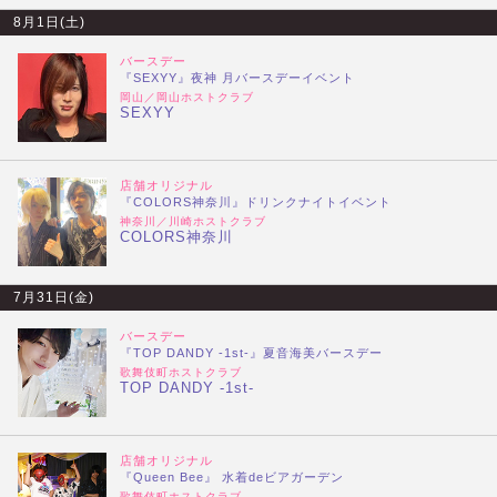
8月1日(土)
バースデー
『SEXYY』夜神 月バースデーイベント
岡山／岡山ホストクラブ
SEXYY
店舗オリジナル
『COLORS神奈川』ドリンクナイトイベント
神奈川／川崎ホストクラブ
COLORS神奈川
7月31日(金)
バースデー
『TOP DANDY -1st-』夏音海美バースデー
歌舞伎町ホストクラブ
TOP DANDY -1st-
店舗オリジナル
『Queen Bee』 水着deビアガーデン
歌舞伎町ホストクラブ