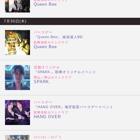
Queen Bee
7月30日(木)
バースデー
『Queen Bee』 綾波速人BD
歌舞伎町ホストクラブ
Queen Bee
店舗オリジナル
『SPARK.』那稀オリジナルイベント
岡山／岡山ホストクラブ
SPARK.
バースデー
『HANG OVER』俺牙龍星バースデーイベント
歌舞伎町ホストクラブ
HANG OVER
ﾌｧｯｼｮﾝ・ｺｽﾌﾟﾚ