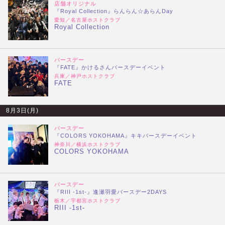
店舗オリジナル
『Royal Collection』らんらん☆あらんDay
愛知／名古屋ホストクラブ
Royal Collection
バースデー
『FATE』かけるさんバースデーイベント
兵庫／神戸ホストクラブ
FATE
8月3日(月)
バースデー
『COLORS YOKOHAMA』キキバースデーイベント
神奈川／横浜ホストクラブ
COLORS YOKOHAMA
バースデー
『RIII -1st-』逢瀬羽愛バースデー2DAYS
栃木／宇都宮ホストクラブ
RIII -1st-