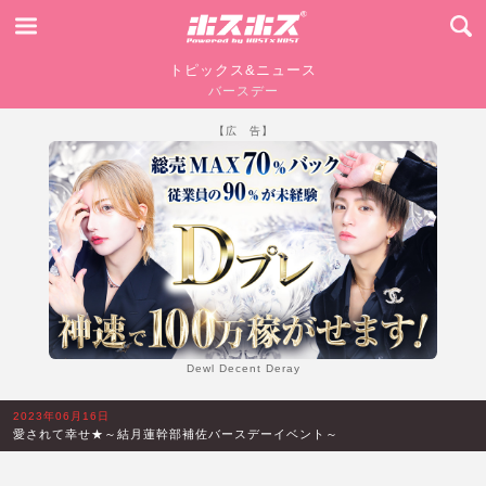
トピックス&ニュース
バースデー
【広 告】
Dewl Decent Deray
2023年06月16日
愛されて幸せ★～結月蓮幹部補佐バースデーイベント～