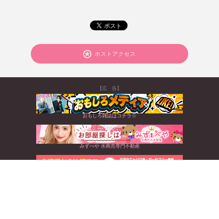
ホストアクセス
【広 告】
おもしろ雑誌はコチラ☆
みずべや 水商売専門不動産
北海道から沖縄まで☆全国のキャバクラ情報満載
すぐに使えるお得なクーポンGET