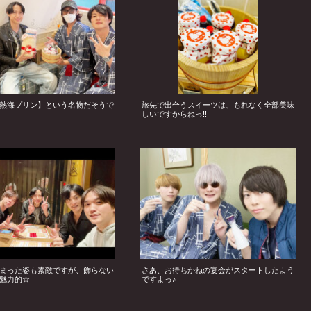
熱海プリン】という名物だそうで
旅先で出合うスイーツは、もれなく全部美味
しいですからねっ!!
まった姿も素敵ですが、飾らない
さあ、お待ちかねの宴会がスタートしたよう
魅力的☆
ですよっ♪