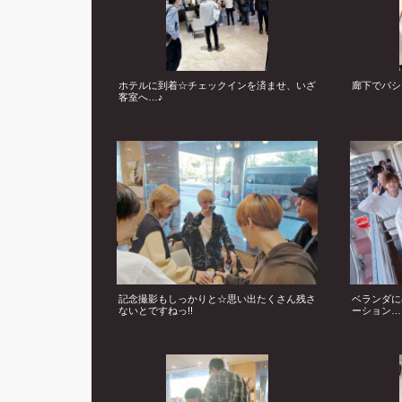
ホテルに到着☆チェックインを済ませ、いざ
廊下でパシ
客室へ…♪
記念撮影もしっかりと☆思い出たくさん残さ
ベランダに
ないとですねっ!!
ーション…!