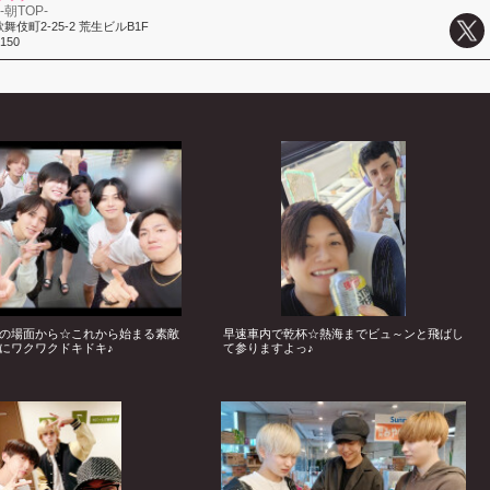
 -朝TOP-
伎町2-25-2 荒生ビルB1F
3150
の場面から☆これから始まる素敵
早速車内で乾杯☆熱海までビュ～ンと飛ばし
にワクワクドキドキ♪
て参りますよっ♪