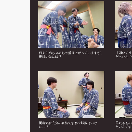
何やらめちゃめちゃ盛り上がっていますが、
【叩いて被
視線の先には!?
だったんで
両者気合充分の表情ですね☆勝敗はいか
男たるもの
に…!?
たいんです