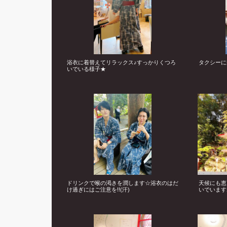
浴衣に着替えてリラックス♪すっかりくつろ
タクシーに
いでいる様子★
ドリンクで喉の渇きを潤します☆浴衣のはだ
天候にも恵
け過ぎにはご注意を!!(汗)
いでいます