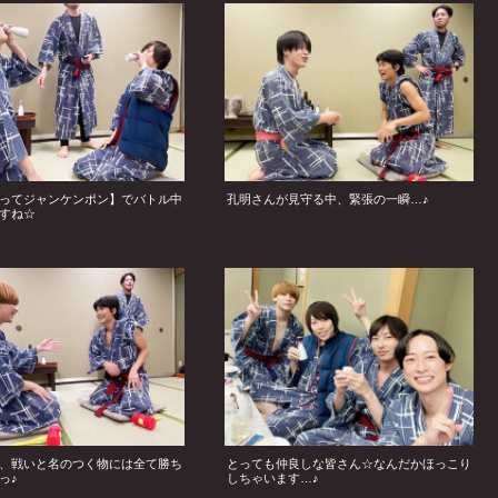
ってジャンケンポン】でバトル中
孔明さんが見守る中、緊張の一瞬…♪
すね☆
、戦いと名のつく物には全て勝ち
とっても仲良しな皆さん☆なんだかほっこり
っ♪
しちゃいます…♪