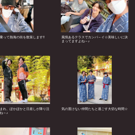
乗って熱海の街を散策します!!
風情あるテラスでカンパ～イ☆美味しいに決
まってますよね～♪
まれ、ぽかぽかと日差しが降り注
気の置けない仲間たちと過ごす大切な時間☆
ね～♪