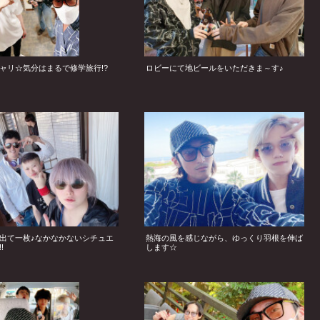
ャリ☆気分はまるで修学旅行!?
ロビーにて地ビールをいただきま～す♪
出て一枚♪なかなかないシチュエ
熱海の風を感じながら、ゆっくり羽根を伸ば
!
します☆