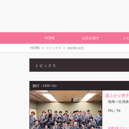
HOME
お店を探す
ト
HOME
トピックス
2023年10月
トピックス
旅行・ﾚｸﾘｴｰｼｮﾝ
湯上がり男子
熱海へ社員旅
PN／TK
歌舞伎町ホスト