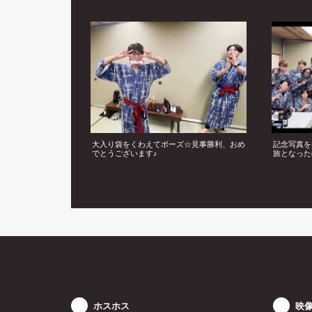
大入り袋をくわえてポーズ☆見事勝利、おめ
記念写真を
でとうございます♪
旅となった
ホスホス
映