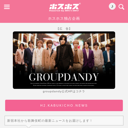
♪
ホスホス独占企画
【広 告】
groupdandy公式HPはコチラ
H2.KABUKICHO.NEWS
新宿本社から歌舞伎町の最新ニュースをお届けします！