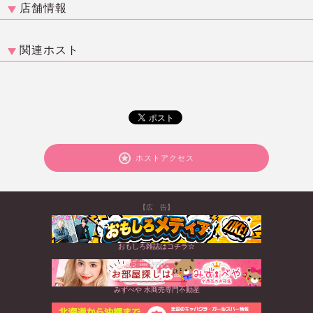
店舗情報
関連ホスト
ホストアクセス
【広 告】
おもしろ雑誌はコチラ☆
みずべや 水商売専門不動産