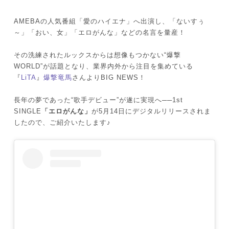
AMEBAの人気番組「愛のハイエナ」へ出演し、「ないすぅ
～」「おい、女」「エロがんな」などの名言を量産！
その洗練されたルックスからは想像もつかない“爆撃
WORLD”が話題となり、業界内外から注目を集めている
『
LiTA
』
爆撃竜馬
さんよりBIG NEWS！
長年の夢であった“歌手デビュー”が遂に実現へ──1st
SINGLE
「エロがんな」
が5月14日にデジタルリリースされま
したので、ご紹介いたします♪